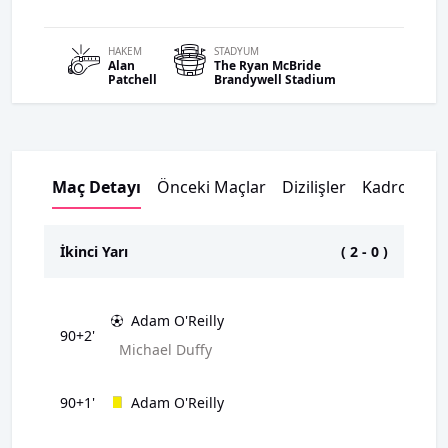
HAKEM
STADYUM
Alan
The Ryan McBride
Patchell
Brandywell Stadium
Maç Detayı
Önceki Maçlar
Dizilişler
Kadrolar
İkinci Yarı
(
2
-
0
)
Adam O'Reilly
90+2'
Michael Duffy
90+1'
Adam O'Reilly