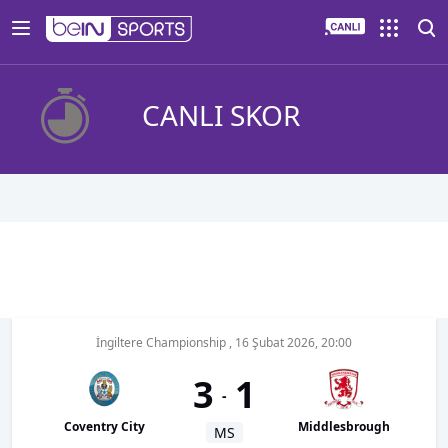
CANLI SKOR
İngiltere Championship
,
16 Şubat 2026, 20:00
3
1
-
Coventry City
Middlesbrough
MS