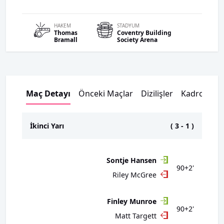
HAKEM
STADYUM
Thomas
Coventry Building
Bramall
Society Arena
Maç Detayı
Önceki Maçlar
Dizilişler
Kadrolar
İkinci Yarı
(
3
-
1
)
Sontje Hansen
90+2'
Riley McGree
Finley Munroe
90+2'
Matt Targett