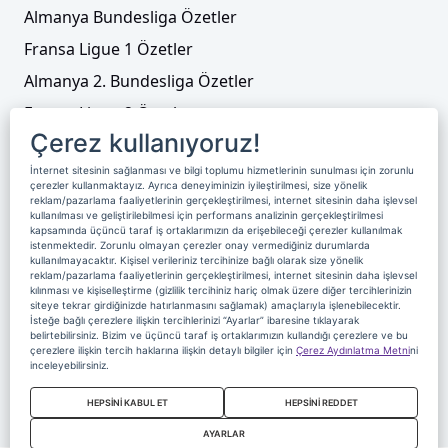
Almanya Bundesliga Özetler
Fransa Ligue 1 Özetler
Almanya 2. Bundesliga Özetler
Fransa Ligue 2 Özetler
Çerez kullanıyoruz!
Tenis
İnternet sitesinin sağlanması ve bilgi toplumu hizmetlerinin sunulması için zorunlu
Video Liste
çerezler kullanmaktayız. Ayrıca deneyiminizin iyileştirilmesi, size yönelik
reklam/pazarlama faaliyetlerinin gerçekleştirilmesi, internet sitesinin daha işlevsel
Foto Galeriler
kullanılması ve geliştirilebilmesi için performans analizinin gerçekleştirilmesi
kapsamında üçüncü taraf iş ortaklarımızın da erişebileceği çerezler kullanılmak
istenmektedir. Zorunlu olmayan çerezler onay vermediğiniz durumlarda
kullanılmayacaktır. Kişisel verileriniz tercihinize bağlı olarak size yönelik
Üyelik
Yayın Akışı
Reklam
Site Sözleşmesi
reklam/pazarlama faaliyetlerinin gerçekleştirilmesi, internet sitesinin daha işlevsel
kılınması ve kişiselleştirme (gizlilik tercihiniz hariç olmak üzere diğer tercihlerinizin
Künye ve İletişim
Çerez Politikası
siteye tekrar girdiğinizde hatırlanmasını sağlamak) amaçlarıyla işlenebilecektir.
İsteğe bağlı çerezlere ilişkin tercihlerinizi “Ayarlar” ibaresine tıklayarak
Çerez Yönetimi
Veri Sahibi Başvuru Formu
belirtebilirsiniz. Bizim ve üçüncü taraf iş ortaklarımızın kullandığı çerezlere ve bu
çerezlere ilişkin tercih haklarına ilişkin detaylı bilgiler için
Çerez Aydınlatma Metni
ni
Nereden İzlerim
inceleyebilirsiniz.
Copyright 2020 Digiturk Bu siteyi kullanarak sözleşmeyi kabul etmiş
HEPSİNİ KABUL ET
HEPSİNİ REDDET
sayılırsınız.
AYARLAR