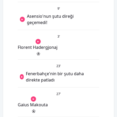
9
’
Asensio'nun şutu direği
geçemedi!
3
’
Florent Hadergjonaj
23
’
Fenerbahçe'nin bir şutu daha
direkte patladı
27
’
Gaius Makouta