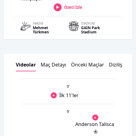
Özeti İzle
HAKEM
STADYUM
Mehmet
GAIN Park
Türkmen
Stadium
Videolar
Maç Detayı
Önceki Maçlar
Dizilişler
K
0
’
İlk 11'ler
9
’
Anderson Talisca