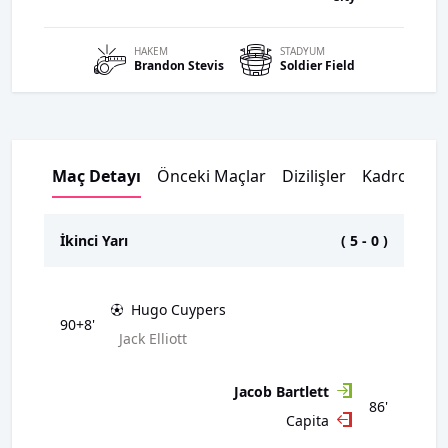
HAKEM
STADYUM
Brandon
Stevis
Soldier Field
Maç Detayı
Önceki Maçlar
Dizilişler
Kadrolar
İkinci Yarı
(
5
-
0
)
Hugo Cuypers
90+8'
Jack Elliott
Jacob Bartlett
86'
Capita