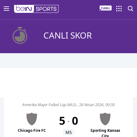
CANLI SKOR
Amerika Major Futbol Ligi (MLS)
,
26 Nisan 2026, 00:30
5
0
-
Chicago Fire FC
Sporting Kansas
MS
City