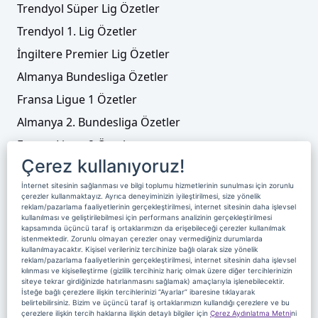
Trendyol Süper Lig Özetler
Trendyol 1. Lig Özetler
İngiltere Premier Lig Özetler
Almanya Bundesliga Özetler
Fransa Ligue 1 Özetler
Almanya 2. Bundesliga Özetler
Fransa Ligue 2 Özetler
Çerez kullanıyoruz!
Tenis
İnternet sitesinin sağlanması ve bilgi toplumu hizmetlerinin sunulması için zorunlu
Video Liste
çerezler kullanmaktayız. Ayrıca deneyiminizin iyileştirilmesi, size yönelik
reklam/pazarlama faaliyetlerinin gerçekleştirilmesi, internet sitesinin daha işlevsel
Foto Galeriler
kullanılması ve geliştirilebilmesi için performans analizinin gerçekleştirilmesi
kapsamında üçüncü taraf iş ortaklarımızın da erişebileceği çerezler kullanılmak
istenmektedir. Zorunlu olmayan çerezler onay vermediğiniz durumlarda
kullanılmayacaktır. Kişisel verileriniz tercihinize bağlı olarak size yönelik
Üyelik
Yayın Akışı
Reklam
Site Sözleşmesi
reklam/pazarlama faaliyetlerinin gerçekleştirilmesi, internet sitesinin daha işlevsel
kılınması ve kişiselleştirme (gizlilik tercihiniz hariç olmak üzere diğer tercihlerinizin
Künye ve İletişim
Çerez Politikası
siteye tekrar girdiğinizde hatırlanmasını sağlamak) amaçlarıyla işlenebilecektir.
İsteğe bağlı çerezlere ilişkin tercihlerinizi “Ayarlar” ibaresine tıklayarak
Çerez Yönetimi
Veri Sahibi Başvuru Formu
belirtebilirsiniz. Bizim ve üçüncü taraf iş ortaklarımızın kullandığı çerezlere ve bu
çerezlere ilişkin tercih haklarına ilişkin detaylı bilgiler için
Çerez Aydınlatma Metni
ni