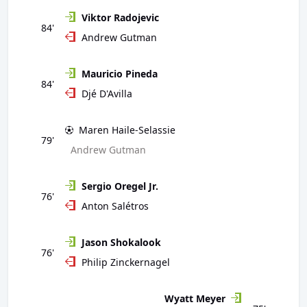
Viktor Radojevic
84'
Andrew Gutman
Mauricio Pineda
84'
Djé D'Avilla
Maren Haile-Selassie
79'
Andrew Gutman
Sergio Oregel Jr.
76'
Anton Salétros
Jason Shokalook
76'
Philip Zinckernagel
Wyatt Meyer