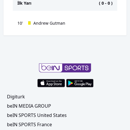
İlk Yarı
(
0
-
0
)
10'
Andrew Gutman
Digiturk
beIN MEDIA GROUP
beIN SPORTS United States
beIN SPORTS France