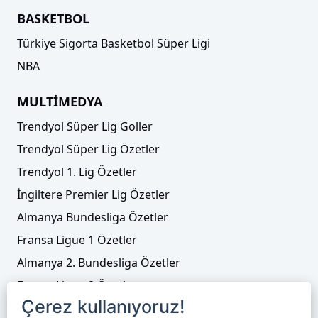
BASKETBOL
Türkiye Sigorta Basketbol Süper Ligi
NBA
MULTİMEDYA
Trendyol Süper Lig Goller
Trendyol Süper Lig Özetler
Trendyol 1. Lig Özetler
İngiltere Premier Lig Özetler
Almanya Bundesliga Özetler
Fransa Ligue 1 Özetler
Almanya 2. Bundesliga Özetler
Fransa Ligue 2 Özetler
Çerez kullanıyoruz!
Tenis