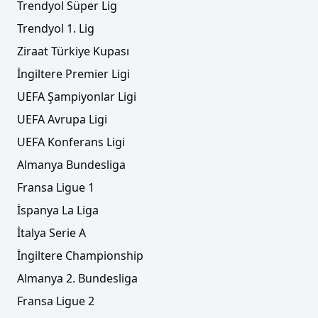
Trendyol Süper Lig
Trendyol 1. Lig
Ziraat Türkiye Kupası
İngiltere Premier Ligi
UEFA Şampiyonlar Ligi
UEFA Avrupa Ligi
UEFA Konferans Ligi
Almanya Bundesliga
Fransa Ligue 1
İspanya La Liga
İtalya Serie A
İngiltere Championship
Almanya 2. Bundesliga
Fransa Ligue 2