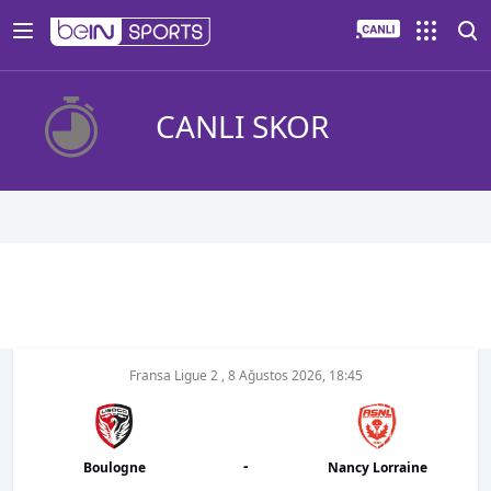
CANLI SKOR
Fransa Ligue 2
,
8 Ağustos 2026, 18:45
-
Boulogne
Nancy Lorraine