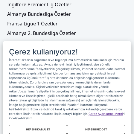
İngiltere Premier Lig Özetler
Almanya Bundesliga Özetler
Fransa Ligue 1 Özetler
Almanya 2. Bundesliga Özetler
Fransa Ligue 2 Özetler
Çerez kullanıyoruz!
Tenis
İnternet sitesinin sağlanması ve bilgi toplumu hizmetlerinin sunulması için zorunlu
Video Liste
çerezler kullanmaktayız. Ayrıca deneyiminizin iyileştirilmesi, size yönelik
reklam/pazarlama faaliyetlerinin gerçekleştirilmesi, internet sitesinin daha işlevsel
Foto Galeriler
kullanılması ve geliştirilebilmesi için performans analizinin gerçekleştirilmesi
kapsamında üçüncü taraf iş ortaklarımızın da erişebileceği çerezler kullanılmak
istenmektedir. Zorunlu olmayan çerezler onay vermediğiniz durumlarda
kullanılmayacaktır. Kişisel verileriniz tercihinize bağlı olarak size yönelik
Üyelik
Yayın Akışı
Reklam
Site Sözleşmesi
reklam/pazarlama faaliyetlerinin gerçekleştirilmesi, internet sitesinin daha işlevsel
kılınması ve kişiselleştirme (gizlilik tercihiniz hariç olmak üzere diğer tercihlerinizin
Künye ve İletişim
Çerez Politikası
siteye tekrar girdiğinizde hatırlanmasını sağlamak) amaçlarıyla işlenebilecektir.
İsteğe bağlı çerezlere ilişkin tercihlerinizi “Ayarlar” ibaresine tıklayarak
Çerez Yönetimi
Veri Sahibi Başvuru Formu
belirtebilirsiniz. Bizim ve üçüncü taraf iş ortaklarımızın kullandığı çerezlere ve bu
çerezlere ilişkin tercih haklarına ilişkin detaylı bilgiler için
Çerez Aydınlatma Metni
ni
Nereden İzlerim
inceleyebilirsiniz.
Copyright 2020 Digiturk Bu siteyi kullanarak sözleşmeyi kabul etmiş
HEPSİNİ KABUL ET
HEPSİNİ REDDET
sayılırsınız.