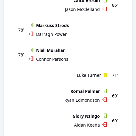
Anto Breslin
86'
Jason McClelland
Markuss Strods
78'
Darragh Power
Niall Morahan
78'
Connor Parsons
Luke Turner
71'
Romal Palmer
69'
Ryan Edmondson
Glory Nzingo
69'
Aidan Keena