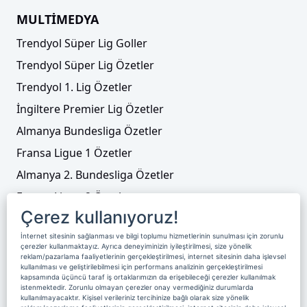
MULTİMEDYA
Trendyol Süper Lig Goller
Trendyol Süper Lig Özetler
Trendyol 1. Lig Özetler
İngiltere Premier Lig Özetler
Almanya Bundesliga Özetler
Fransa Ligue 1 Özetler
Almanya 2. Bundesliga Özetler
Fransa Ligue 2 Özetler
Çerez kullanıyoruz!
Tenis
İnternet sitesinin sağlanması ve bilgi toplumu hizmetlerinin sunulması için zorunlu
Video Liste
çerezler kullanmaktayız. Ayrıca deneyiminizin iyileştirilmesi, size yönelik
reklam/pazarlama faaliyetlerinin gerçekleştirilmesi, internet sitesinin daha işlevsel
Foto Galeriler
kullanılması ve geliştirilebilmesi için performans analizinin gerçekleştirilmesi
kapsamında üçüncü taraf iş ortaklarımızın da erişebileceği çerezler kullanılmak
istenmektedir. Zorunlu olmayan çerezler onay vermediğiniz durumlarda
kullanılmayacaktır. Kişisel verileriniz tercihinize bağlı olarak size yönelik
Üyelik
Yayın Akışı
Reklam
Site Sözleşmesi