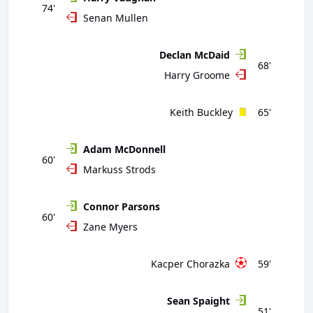
74'
Senan Mullen
Declan McDaid
68'
Harry Groome
Keith Buckley
65'
Adam McDonnell
60'
Markuss Strods
Connor Parsons
60'
Zane Myers
Kacper Chorazka
59'
Sean Spaight
51'