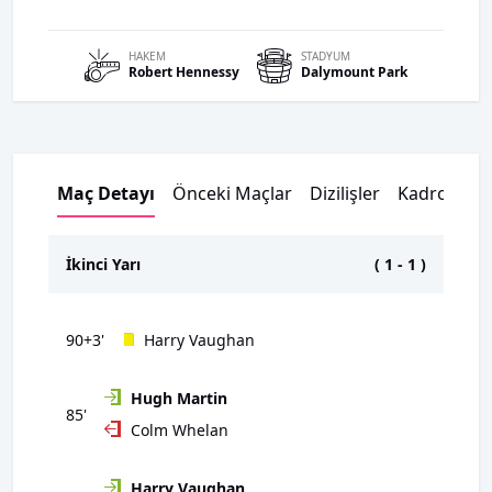
HAKEM
STADYUM
Robert
Hennessy
Dalymount Park
Maç Detayı
Önceki Maçlar
Dizilişler
Kadrolar
İkinci Yarı
(
1
-
1
)
90+3'
Harry Vaughan
Hugh Martin
85'
Colm Whelan
Harry Vaughan