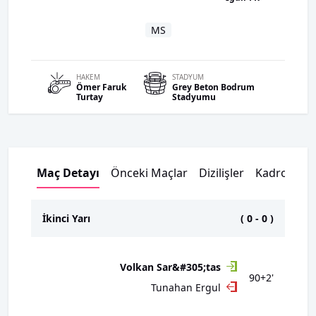
MS
HAKEM
STADYUM
Ömer Faruk
Grey Beton Bodrum
Turtay
Stadyumu
Maç Detayı
Önceki Maçlar
Dizilişler
Kadrolar
İkinci Yarı
(
0
-
0
)
Volkan Sar&#305;tas
90+2'
Tunahan Ergul