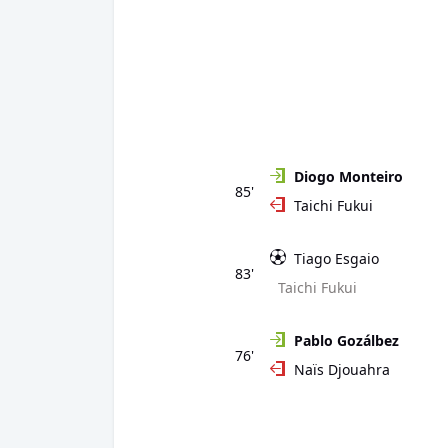
Diogo Monteiro
85'
Taichi Fukui
Tiago Esgaio
83'
Taichi Fukui
Pablo Gozálbez
76'
Naïs Djouahra