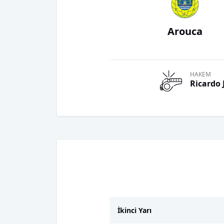
Arouca
HAKEM
Ricardo 
İkinci Yarı