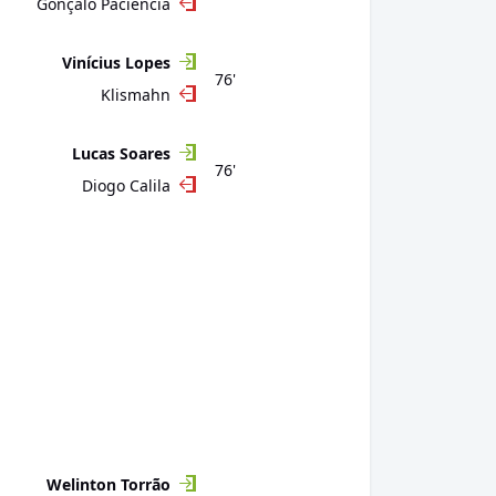
Gonçalo Paciência
Vinícius Lopes
76'
Klismahn
Lucas Soares
76'
Diogo Calila
Welinton Torrão