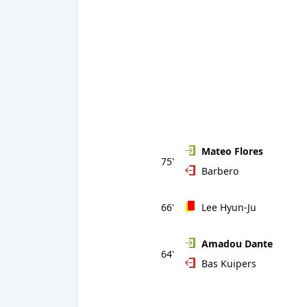
Mateo Flores
75'
Barbero
66'
Lee Hyun-Ju
Amadou Dante
64'
Bas Kuipers