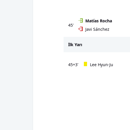
Matías Rocha
45'
Javi Sánchez
İlk Yarı
45+3'
Lee Hyun-Ju