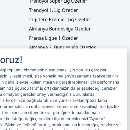
Trendyol Süper Lig Özetler
Trendyol 1. Lig Özetler
İngiltere Premier Lig Özetler
Almanya Bundesliga Özetler
Fransa Ligue 1 Özetler
Almanya 2. Bundesliga Özetler
Fransa Ligue 2 Özetler
yoruz!
Tenis
bilgi toplumu hizmetlerinin sunulması için zorunlu çerezler
Video Liste
in iyileştirilmesi, size yönelik reklam/pazarlama faaliyetlerinin
nin daha işlevsel kullanılması ve geliştirilebilmesi için performans
Foto Galeriler
samında üçüncü taraf iş ortaklarımızın da erişebileceği çerezler
nlu olmayan çerezler onay vermediğiniz durumlarda
riniz tercihinize bağlı olarak size yönelik reklam/pazarlama
internet sitesinin daha işlevsel kılınması ve kişiselleştirme (gizlilik
 tercihlerinizin siteye tekrar girdiğinizde hatırlanmasını
tir. İsteğe bağlı çerezlere ilişkin tercihlerinizi “Ayarlar”
iniz. Bizim ve üçüncü taraf iş ortaklarımızın kullandığı çerezlere ve
imi
Veri Sahibi Başvuru Formu