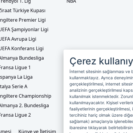
Trendyol 1. Lig
NBA
Ziraat Türkiye Kupası
İngiltere Premier Ligi
UEFA Şampiyonlar Ligi
UEFA Avrupa Ligi
UEFA Konferans Ligi
Almanya Bundesliga
Çerez kullanı
Fransa Ligue 1
İnternet sitesinin sağlanması ve 
İspanya La Liga
kullanmaktayız. Ayrıca deneyiminiz
gerçekleştirilmesi, internet sitesi
İtalya Serie A
analizinin gerçekleştirilmesi kap
İngiltere Championship
kullanılmak istenmektedir. Zoru
kullanılmayacaktır. Kişisel verile
Almanya 2. Bundesliga
faaliyetlerinin gerçekleştirilmesi, 
Fransa Ligue 2
tercihiniz hariç olmak üzere diğer
sağlamak) amaçlarıyla işlenebilecek
ibaresine tıklayarak belirtebilirs
şmesi
Künye ve İletişim
Çerez Politikası
Çerez Yönet