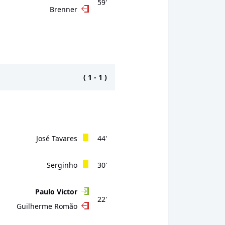
59'
Brenner
(
1
-
1
)
José Tavares
44'
Serginho
30'
Paulo Victor
22'
Guilherme Romão