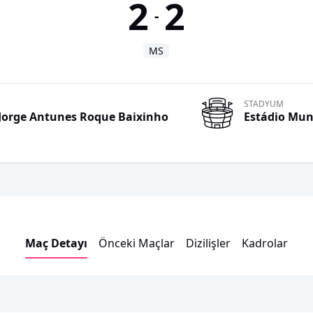
2
2
-
MS
STADYUM
Jorge
Antunes Roque Baixinho
Estádio Mun
Maç Detayı
Önceki Maçlar
Dizilişler
Kadrolar