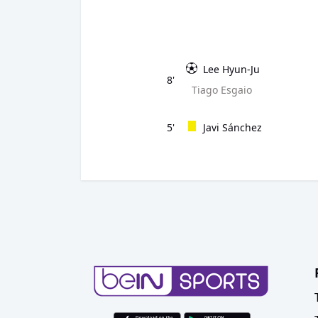
Lee Hyun-Ju
8'
Tiago Esgaio
5'
Javi Sánchez