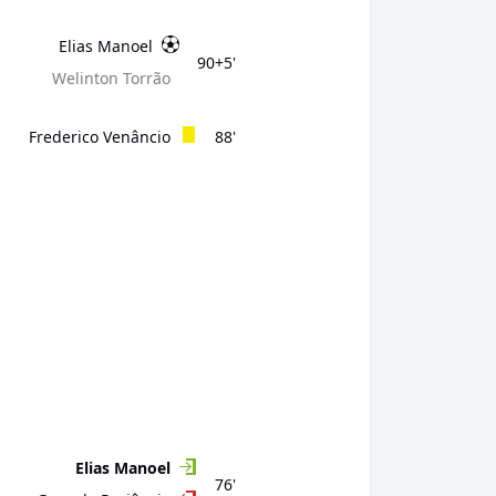
Elias Manoel
90+5'
Welinton Torrão
Frederico Venâncio
88'
Elias Manoel
76'