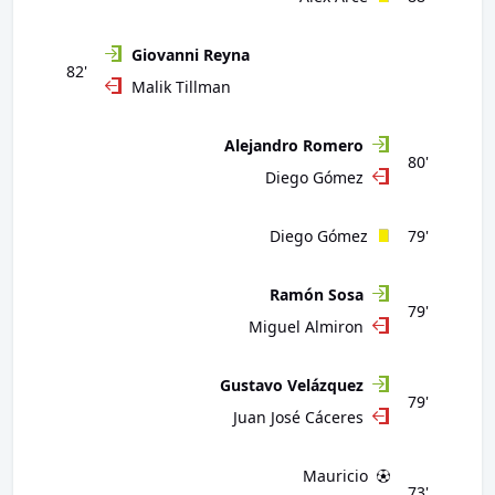
Giovanni Reyna
82'
Malik Tillman
Alejandro Romero
80'
Diego Gómez
Diego Gómez
79'
Ramón Sosa
79'
Miguel Almiron
Gustavo Velázquez
79'
Juan José Cáceres
Mauricio
73'