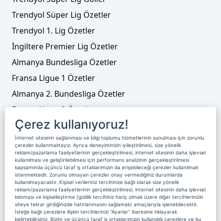
Trendyol Süper Lig Özetler
Trendyol 1. Lig Özetler
İngiltere Premier Lig Özetler
Almanya Bundesliga Özetler
Fransa Ligue 1 Özetler
Almanya 2. Bundesliga Özetler
Fransa Ligue 2 Özetler
Çerez kullanıyoruz!
Tenis
İnternet sitesinin sağlanması ve bilgi toplumu hizmetlerinin sunulması için zorunlu
Video Liste
çerezler kullanmaktayız. Ayrıca deneyiminizin iyileştirilmesi, size yönelik
reklam/pazarlama faaliyetlerinin gerçekleştirilmesi, internet sitesinin daha işlevsel
Foto Galeriler
kullanılması ve geliştirilebilmesi için performans analizinin gerçekleştirilmesi
kapsamında üçüncü taraf iş ortaklarımızın da erişebileceği çerezler kullanılmak
istenmektedir. Zorunlu olmayan çerezler onay vermediğiniz durumlarda
kullanılmayacaktır. Kişisel verileriniz tercihinize bağlı olarak size yönelik
Üyelik
Yayın Akışı
Reklam
Site Sözleşmesi
reklam/pazarlama faaliyetlerinin gerçekleştirilmesi, internet sitesinin daha işlevsel
kılınması ve kişiselleştirme (gizlilik tercihiniz hariç olmak üzere diğer tercihlerinizin
Künye ve İletişim
Çerez Politikası
siteye tekrar girdiğinizde hatırlanmasını sağlamak) amaçlarıyla işlenebilecektir.
İsteğe bağlı çerezlere ilişkin tercihlerinizi “Ayarlar” ibaresine tıklayarak
Çerez Yönetimi
Veri Sahibi Başvuru Formu
belirtebilirsiniz. Bizim ve üçüncü taraf iş ortaklarımızın kullandığı çerezlere ve bu