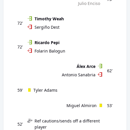
Julio Enciso
Timothy Weah
72'
Sergiño Dest
Ricardo Pepi
72'
Folarin Balogun
Álex Arce
62'
Antonio Sanabria
59'
Tyler Adams
Miguel Almiron
53'
Ref cautions/sends off a different
52'
player