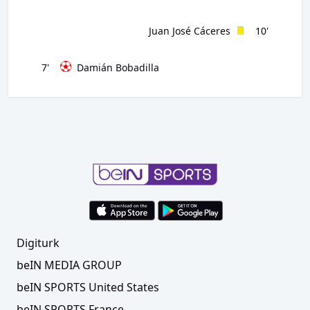
Juan José Cáceres
10'
7'
Damián Bobadilla
Digiturk
beIN MEDIA GROUP
beIN SPORTS United States
beIN SPORTS France