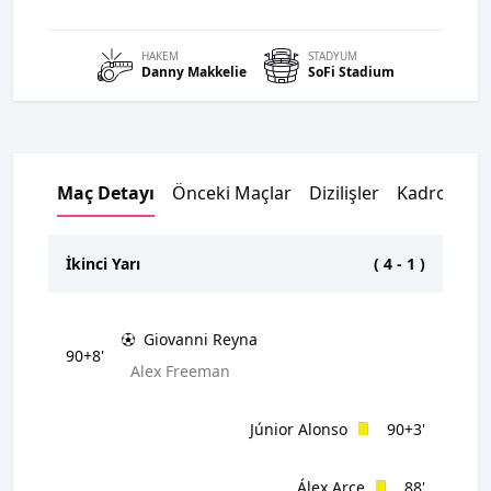
HAKEM
STADYUM
Danny
Makkelie
SoFi Stadium
Maç Detayı
Önceki Maçlar
Dizilişler
Kadrolar
İkinci Yarı
(
4
-
1
)
Giovanni Reyna
90+8'
Alex Freeman
Júnior Alonso
90+3'
Álex Arce
88'