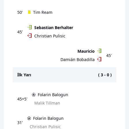
50'
Tim Ream
Sebastian Berhalter
45'
Christian Pulisic
Mauricio
45'
Damián Bobadilla
İlk Yarı
(
3
-
0
)
Folarin Balogun
45+5'
Malik Tillman
Folarin Balogun
31'
Christian Pulisic