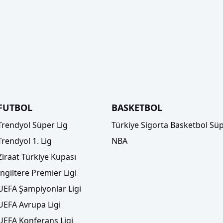
FUTBOL
BASKETBOL
Trendyol Süper Lig
Türkiye Sigorta Basketbol Süp
Trendyol 1. Lig
NBA
Ziraat Türkiye Kupası
İngiltere Premier Ligi
UEFA Şampiyonlar Ligi
UEFA Avrupa Ligi
UEFA Konferans Ligi