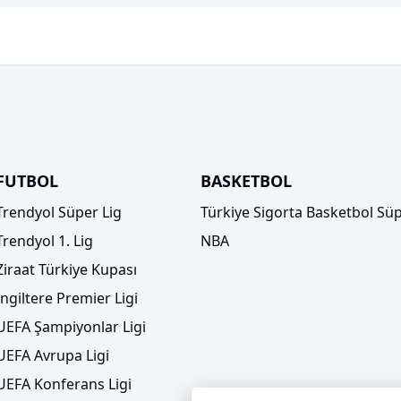
FUTBOL
BASKETBOL
Trendyol Süper Lig
Türkiye Sigorta Basketbol Süp
Trendyol 1. Lig
NBA
Ziraat Türkiye Kupası
İngiltere Premier Ligi
UEFA Şampiyonlar Ligi
UEFA Avrupa Ligi
UEFA Konferans Ligi