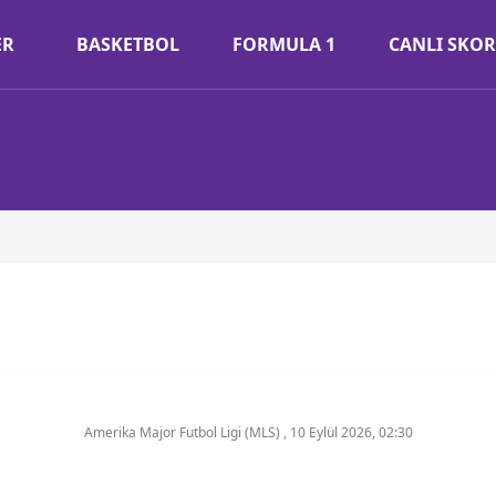
ER
BASKETBOL
FORMULA 1
CANLI SKOR
Amerika Major Futbol Ligi (MLS)
,
10 Eylül 2026, 02:30