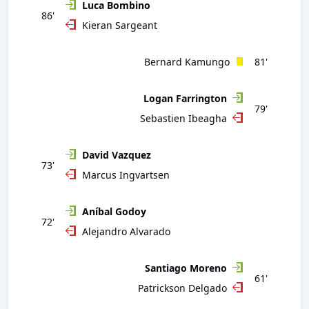
Luca Bombino
86'
Kieran Sargeant
Bernard Kamungo
81'
Logan Farrington
79'
Sebastien Ibeagha
David Vazquez
73'
Marcus Ingvartsen
Aníbal Godoy
72'
Alejandro Alvarado
Santiago Moreno
61'
Patrickson Delgado