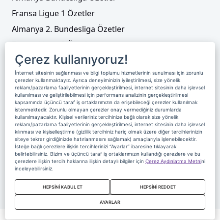
Fransa Ligue 1 Özetler
Almanya 2. Bundesliga Özetler
Fransa Ligue 2 Özetler
Çerez kullanıyoruz!
Tenis
İnternet sitesinin sağlanması ve bilgi toplumu hizmetlerinin sunulması için zorunlu
Video Liste
çerezler kullanmaktayız. Ayrıca deneyiminizin iyileştirilmesi, size yönelik
reklam/pazarlama faaliyetlerinin gerçekleştirilmesi, internet sitesinin daha işlevsel
Foto Galeriler
kullanılması ve geliştirilebilmesi için performans analizinin gerçekleştirilmesi
kapsamında üçüncü taraf iş ortaklarımızın da erişebileceği çerezler kullanılmak
istenmektedir. Zorunlu olmayan çerezler onay vermediğiniz durumlarda
kullanılmayacaktır. Kişisel verileriniz tercihinize bağlı olarak size yönelik
Üyelik
Yayın Akışı
Reklam
Site Sözleşmesi
reklam/pazarlama faaliyetlerinin gerçekleştirilmesi, internet sitesinin daha işlevsel
kılınması ve kişiselleştirme (gizlilik tercihiniz hariç olmak üzere diğer tercihlerinizin
Künye ve İletişim
Çerez Politikası
siteye tekrar girdiğinizde hatırlanmasını sağlamak) amaçlarıyla işlenebilecektir.
İsteğe bağlı çerezlere ilişkin tercihlerinizi “Ayarlar” ibaresine tıklayarak
Çerez Yönetimi
Veri Sahibi Başvuru Formu
belirtebilirsiniz. Bizim ve üçüncü taraf iş ortaklarımızın kullandığı çerezlere ve bu
çerezlere ilişkin tercih haklarına ilişkin detaylı bilgiler için
Çerez Aydınlatma Metni
ni
Nereden İzlerim
inceleyebilirsiniz.
Copyright 2020 Digiturk Bu siteyi kullanarak sözleşmeyi kabul etmiş
HEPSİNİ KABUL ET
HEPSİNİ REDDET
sayılırsınız.
AYARLAR