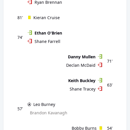
Ryan Brennan
81'
Kieran Cruise
Ethan O'Brien
74'
Shane Farrell
Danny Mullen
71'
Declan McDaid
Keith Buckley
63'
Shane Tracey
Leo Burney
57'
Brandon Kavanagh
Bobby Burns
54'