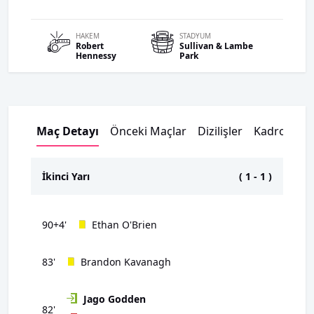
HAKEM
STADYUM
Robert
Sullivan & Lambe
Hennessy
Park
Maç Detayı
Önceki Maçlar
Dizilişler
Kadrolar
İkinci Yarı
(
1
-
1
)
90+4'
Ethan O'Brien
83'
Brandon Kavanagh
Jago Godden
82'