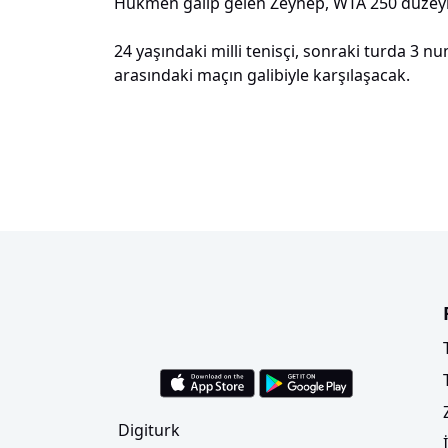
Hükmen galip gelen Zeynep, WTA 250 düzeyin
24 yaşındaki milli tenisçi, sonraki turda 3 
arasındaki maçın galibiyle karşılaşacak.
Digiturk