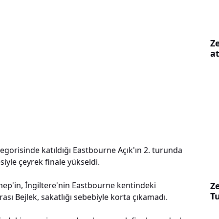
Z
at
tegorisinde katıldığı Eastbourne Açık'ın 2. turunda
iyle çeyrek finale yükseldi.
Z
ep'in, İngiltere'nin Eastbourne kentindeki
T
sı Bejlek, sakatlığı sebebiyle korta çıkamadı.