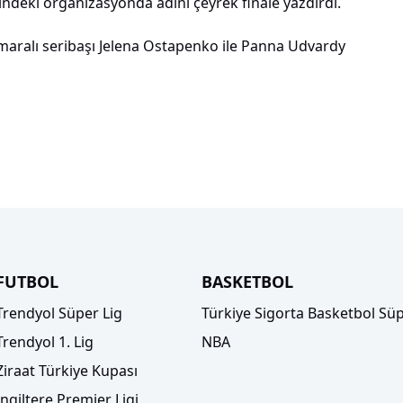
deki organizasyonda adını çeyrek finale yazdırdı.
numaralı seribaşı Jelena Ostapenko ile Panna Udvardy
FUTBOL
BASKETBOL
Trendyol Süper Lig
Türkiye Sigorta Basketbol Süp
Trendyol 1. Lig
NBA
Ziraat Türkiye Kupası
İngiltere Premier Ligi