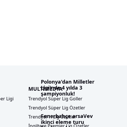
Polonya'dan Milletler
Ligi'nde 4 yılda 3
MULTİMEDYA
şampiyonluk!
er Ligi
Trendyol Süper Lig Goller
Trendyol Süper Lig Özetler
Fenerbahçe arsaVev
Trendyol 1. Lig Özetler
ikinci eleme turu
İngiltere Premier Lig Özetler