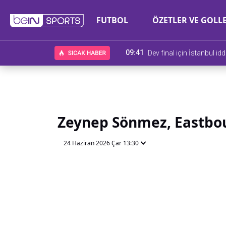
FUTBOL
ÖZETLER VE GOLL
09:41
Dev final için İstanbul id
Zeynep Sönmez, Eastbour
24 Haziran 2026 Çar 13:30