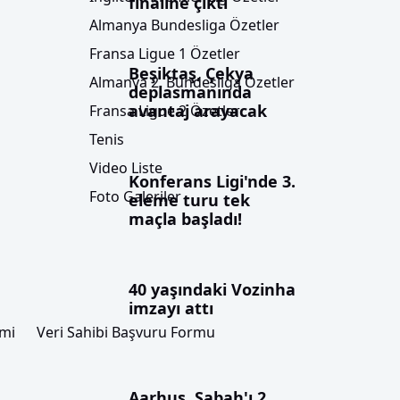
finaline çıktı
Almanya Bundesliga Özetler
Fransa Ligue 1 Özetler
Beşiktaş, Çekya
Almanya 2. Bundesliga Özetler
deplasmanında
avantaj arayacak
Fransa Ligue 2 Özetler
Tenis
Video Liste
Konferans Ligi'nde 3.
Foto Galeriler
eleme turu tek
maçla başladı!
40 yaşındaki Vozinha
imzayı attı
imi
Veri Sahibi Başvuru Formu
Aarhus, Sabah'ı 2