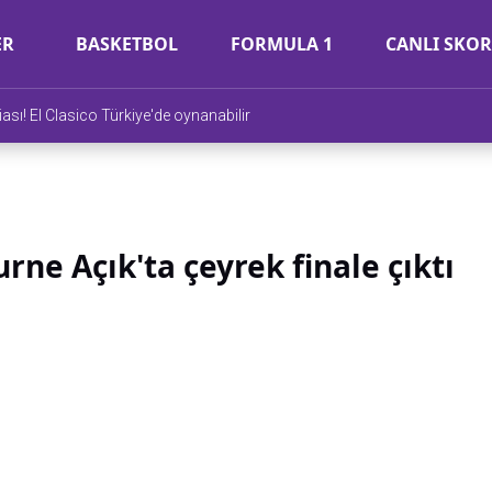
ER
BASKETBOL
FORMULA 1
CANLI SKOR
diası! El Clasico Türkiye'de oynanabilir
ne Açık'ta çeyrek finale çıktı