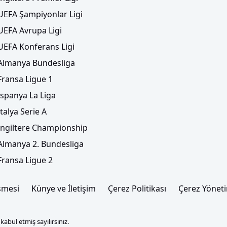
UEFA Şampiyonlar Ligi
UEFA Avrupa Ligi
UEFA Konferans Ligi
Almanya Bundesliga
Fransa Ligue 1
İspanya La Liga
İtalya Serie A
İngiltere Championship
Almanya 2. Bundesliga
Fransa Ligue 2
şmesi
Künye ve İletişim
Çerez Politikası
Çerez Yönet
abul etmiş sayılırsınız.