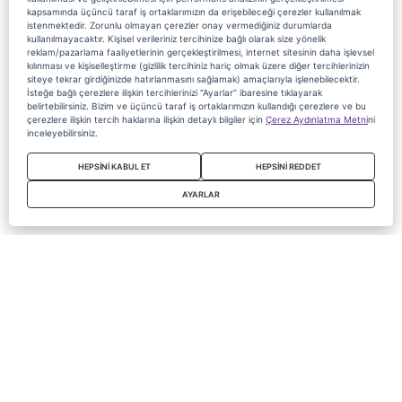
kapsamında üçüncü taraf iş ortaklarımızın da erişebileceği çerezler kullanılmak
istenmektedir. Zorunlu olmayan çerezler onay vermediğiniz durumlarda
kullanılmayacaktır. Kişisel verileriniz tercihinize bağlı olarak size yönelik
reklam/pazarlama faaliyetlerinin gerçekleştirilmesi, internet sitesinin daha işlevsel
kılınması ve kişiselleştirme (gizlilik tercihiniz hariç olmak üzere diğer tercihlerinizin
siteye tekrar girdiğinizde hatırlanmasını sağlamak) amaçlarıyla işlenebilecektir.
İsteğe bağlı çerezlere ilişkin tercihlerinizi “Ayarlar” ibaresine tıklayarak
belirtebilirsiniz. Bizim ve üçüncü taraf iş ortaklarımızın kullandığı çerezlere ve bu
çerezlere ilişkin tercih haklarına ilişkin detaylı bilgiler için
Çerez Aydınlatma Metni
ni
inceleyebilirsiniz.
HEPSİNİ KABUL ET
HEPSİNİ REDDET
AYARLAR
Copyright 2020 Digiturk Bu siteyi kullanarak sözleşmeyi kabul etmiş