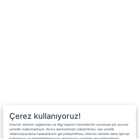
Çerez kullanıyoruz!
İnternet sitesinin sağlanması ve bilgi toplumu hizmetlerinin sunulması için zorunlu
çerezler kullanmaktayız. Ayrıca deneyiminizin iyileştirilmesi, size yönelik
reklam/pazarlama faaliyetlerinin gerçekleştirilmesi, internet sitesinin daha işlevsel
kullanılması ve geliştirilebilmesi için performans analizinin gerçekleştirilmesi