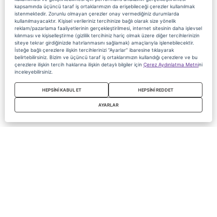
kapsamında üçüncü taraf iş ortaklarımızın da erişebileceği çerezler kullanılmak
istenmektedir. Zorunlu olmayan çerezler onay vermediğiniz durumlarda
kullanılmayacaktır. Kişisel verileriniz tercihinize bağlı olarak size yönelik
reklam/pazarlama faaliyetlerinin gerçekleştirilmesi, internet sitesinin daha işlevsel
kılınması ve kişiselleştirme (gizlilik tercihiniz hariç olmak üzere diğer tercihlerinizin
siteye tekrar girdiğinizde hatırlanmasını sağlamak) amaçlarıyla işlenebilecektir.
İsteğe bağlı çerezlere ilişkin tercihlerinizi “Ayarlar” ibaresine tıklayarak
belirtebilirsiniz. Bizim ve üçüncü taraf iş ortaklarımızın kullandığı çerezlere ve bu
çerezlere ilişkin tercih haklarına ilişkin detaylı bilgiler için
Çerez Aydınlatma Metni
ni
inceleyebilirsiniz.
HEPSİNİ KABUL ET
HEPSİNİ REDDET
AYARLAR
Copyright 2020 Digiturk Bu siteyi kullanarak sözleşmeyi kabul etmiş