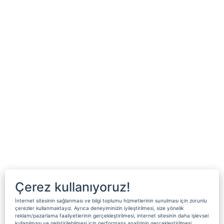
Çerez kullanıyoruz!
İnternet sitesinin sağlanması ve bilgi toplumu hizmetlerinin sunulması için zorunlu
çerezler kullanmaktayız. Ayrıca deneyiminizin iyileştirilmesi, size yönelik
reklam/pazarlama faaliyetlerinin gerçekleştirilmesi, internet sitesinin daha işlevsel
kullanılması ve geliştirilebilmesi için performans analizinin gerçekleştirilmesi