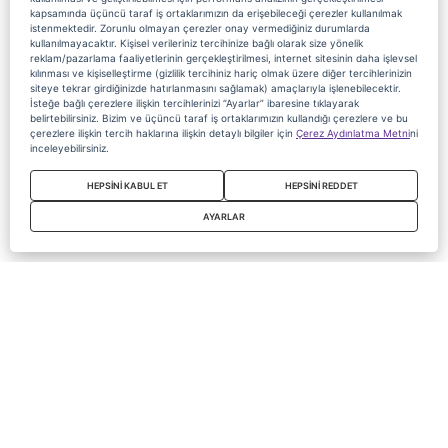
kapsamında üçüncü taraf iş ortaklarımızın da erişebileceği çerezler kullanılmak
istenmektedir. Zorunlu olmayan çerezler onay vermediğiniz durumlarda
kullanılmayacaktır. Kişisel verileriniz tercihinize bağlı olarak size yönelik
reklam/pazarlama faaliyetlerinin gerçekleştirilmesi, internet sitesinin daha işlevsel
kılınması ve kişiselleştirme (gizlilik tercihiniz hariç olmak üzere diğer tercihlerinizin
siteye tekrar girdiğinizde hatırlanmasını sağlamak) amaçlarıyla işlenebilecektir.
İsteğe bağlı çerezlere ilişkin tercihlerinizi “Ayarlar” ibaresine tıklayarak
belirtebilirsiniz. Bizim ve üçüncü taraf iş ortaklarımızın kullandığı çerezlere ve bu
çerezlere ilişkin tercih haklarına ilişkin detaylı bilgiler için
Çerez Aydınlatma Metni
ni
inceleyebilirsiniz.
HEPSİNİ KABUL ET
HEPSİNİ REDDET
AYARLAR
Copyright 2020 Digiturk Bu siteyi kullanarak sözleşmeyi kabul etmiş