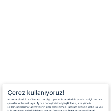
Çerez kullanıyoruz!
İnternet sitesinin sağlanması ve bilgi toplumu hizmetlerinin sunulması için zorunlu
çerezler kullanmaktayız. Ayrıca deneyiminizin iyileştirilmesi, size yönelik
reklam/pazarlama faaliyetlerinin gerçekleştirilmesi, internet sitesinin daha işlevsel
kullanılması ve geliştirilebilmesi için performans analizinin gerçekleştirilmesi