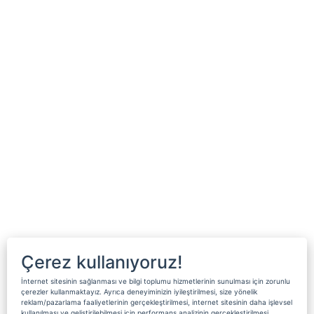
Çerez kullanıyoruz!
İnternet sitesinin sağlanması ve bilgi toplumu hizmetlerinin sunulması için zorunlu
çerezler kullanmaktayız. Ayrıca deneyiminizin iyileştirilmesi, size yönelik
reklam/pazarlama faaliyetlerinin gerçekleştirilmesi, internet sitesinin daha işlevsel
kullanılması ve geliştirilebilmesi için performans analizinin gerçekleştirilmesi