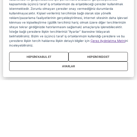
kapsamında üçüncü taraf iş ortaklarımızın da erişebileceği çerezler kullanılmak
istenmektedir. Zorunlu olmayan çerezler onay vermediğiniz durumlarda
kullanılmayacaktır. Kişisel verileriniz tercihinize bağlı olarak size yönelik
reklam/pazarlama faaliyetlerinin gerçekleştirilmesi, internet sitesinin daha işlevsel
kılınması ve kişiselleştirme (gizlilik tercihiniz hariç olmak üzere diğer tercihlerinizin
siteye tekrar girdiğinizde hatırlanmasını sağlamak) amaçlarıyla işlenebilecektir.
İsteğe bağlı çerezlere ilişkin tercihlerinizi “Ayarlar” ibaresine tıklayarak
belirtebilirsiniz. Bizim ve üçüncü taraf iş ortaklarımızın kullandığı çerezlere ve bu
çerezlere ilişkin tercih haklarına ilişkin detaylı bilgiler için
Çerez Aydınlatma Metni
ni
inceleyebilirsiniz.
HEPSİNİ KABUL ET
HEPSİNİ REDDET
AYARLAR
Copyright 2020 Digiturk Bu siteyi kullanarak sözleşmeyi kabul etmiş