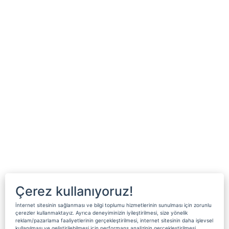
Çerez kullanıyoruz!
İnternet sitesinin sağlanması ve bilgi toplumu hizmetlerinin sunulması için zorunlu
çerezler kullanmaktayız. Ayrıca deneyiminizin iyileştirilmesi, size yönelik
reklam/pazarlama faaliyetlerinin gerçekleştirilmesi, internet sitesinin daha işlevsel
kullanılması ve geliştirilebilmesi için performans analizinin gerçekleştirilmesi