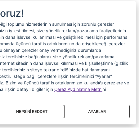
yoruz!
bilgi toplumu hizmetlerinin sunulması için zorunlu çerezler
in iyileştirilmesi, size yönelik reklam/pazarlama faaliyetlerinin
nin daha işlevsel kullanılması ve geliştirilebilmesi için performans
samında üçüncü taraf iş ortaklarımızın da erişebileceği çerezler
nlu olmayan çerezler onay vermediğiniz durumlarda
riniz tercihinize bağlı olarak size yönelik reklam/pazarlama
internet sitesinin daha işlevsel kılınması ve kişiselleştirme (gizlilik
 tercihlerinizin siteye tekrar girdiğinizde hatırlanmasını
tir. İsteğe bağlı çerezlere ilişkin tercihlerinizi “Ayarlar”
iniz. Bizim ve üçüncü taraf iş ortaklarımızın kullandığı çerezlere ve
a ilişkin detaylı bilgiler için
Çerez Aydınlatma Metni
ni
HEPSİNİ REDDET
AYARLAR