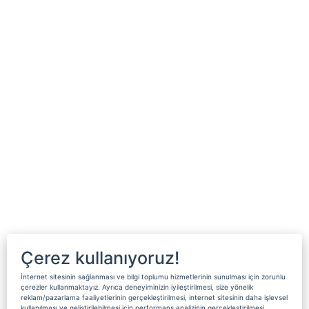
Çerez kullanıyoruz!
İnternet sitesinin sağlanması ve bilgi toplumu hizmetlerinin sunulması için zorunlu
çerezler kullanmaktayız. Ayrıca deneyiminizin iyileştirilmesi, size yönelik
reklam/pazarlama faaliyetlerinin gerçekleştirilmesi, internet sitesinin daha işlevsel
kullanılması ve geliştirilebilmesi için performans analizinin gerçekleştirilmesi