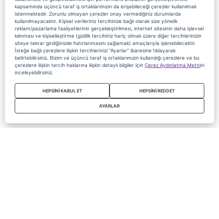
kapsamında üçüncü taraf iş ortaklarımızın da erişebileceği çerezler kullanılmak
istenmektedir. Zorunlu olmayan çerezler onay vermediğiniz durumlarda
kullanılmayacaktır. Kişisel verileriniz tercihinize bağlı olarak size yönelik
reklam/pazarlama faaliyetlerinin gerçekleştirilmesi, internet sitesinin daha işlevsel
kılınması ve kişiselleştirme (gizlilik tercihiniz hariç olmak üzere diğer tercihlerinizin
siteye tekrar girdiğinizde hatırlanmasını sağlamak) amaçlarıyla işlenebilecektir.
İsteğe bağlı çerezlere ilişkin tercihlerinizi “Ayarlar” ibaresine tıklayarak
belirtebilirsiniz. Bizim ve üçüncü taraf iş ortaklarımızın kullandığı çerezlere ve bu
çerezlere ilişkin tercih haklarına ilişkin detaylı bilgiler için
Çerez Aydınlatma Metni
ni
inceleyebilirsiniz.
HEPSİNİ KABUL ET
HEPSİNİ REDDET
AYARLAR
Copyright 2020 Digiturk Bu siteyi kullanarak sözleşmeyi kabul etmiş