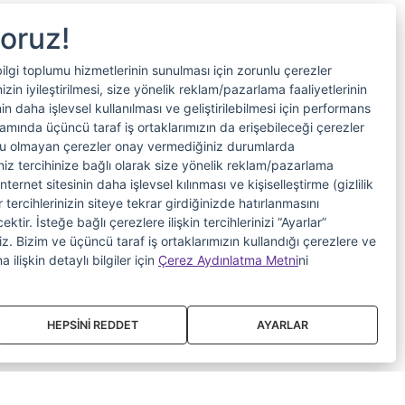
yoruz!
bilgi toplumu hizmetlerinin sunulması için zorunlu çerezler
in iyileştirilmesi, size yönelik reklam/pazarlama faaliyetlerinin
nin daha işlevsel kullanılması ve geliştirilebilmesi için performans
samında üçüncü taraf iş ortaklarımızın da erişebileceği çerezler
nlu olmayan çerezler onay vermediğiniz durumlarda
riniz tercihinize bağlı olarak size yönelik reklam/pazarlama
internet sitesinin daha işlevsel kılınması ve kişiselleştirme (gizlilik
 tercihlerinizin siteye tekrar girdiğinizde hatırlanmasını
tir. İsteğe bağlı çerezlere ilişkin tercihlerinizi “Ayarlar”
iniz. Bizim ve üçüncü taraf iş ortaklarımızın kullandığı çerezlere ve
a ilişkin detaylı bilgiler için
Çerez Aydınlatma Metni
ni
HEPSİNİ REDDET
AYARLAR