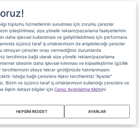
yoruz!
bilgi toplumu hizmetlerinin sunulması için zorunlu çerezler
in iyileştirilmesi, size yönelik reklam/pazarlama faaliyetlerinin
nin daha işlevsel kullanılması ve geliştirilebilmesi için performans
samında üçüncü taraf iş ortaklarımızın da erişebileceği çerezler
nlu olmayan çerezler onay vermediğiniz durumlarda
riniz tercihinize bağlı olarak size yönelik reklam/pazarlama
internet sitesinin daha işlevsel kılınması ve kişiselleştirme (gizlilik
 tercihlerinizin siteye tekrar girdiğinizde hatırlanmasını
tir. İsteğe bağlı çerezlere ilişkin tercihlerinizi “Ayarlar”
iniz. Bizim ve üçüncü taraf iş ortaklarımızın kullandığı çerezlere ve
a ilişkin detaylı bilgiler için
Çerez Aydınlatma Metni
ni
HEPSİNİ REDDET
AYARLAR