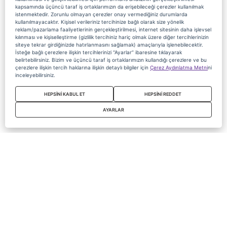
kapsamında üçüncü taraf iş ortaklarımızın da erişebileceği çerezler kullanılmak
istenmektedir. Zorunlu olmayan çerezler onay vermediğiniz durumlarda
kullanılmayacaktır. Kişisel verileriniz tercihinize bağlı olarak size yönelik
reklam/pazarlama faaliyetlerinin gerçekleştirilmesi, internet sitesinin daha işlevsel
kılınması ve kişiselleştirme (gizlilik tercihiniz hariç olmak üzere diğer tercihlerinizin
siteye tekrar girdiğinizde hatırlanmasını sağlamak) amaçlarıyla işlenebilecektir.
İsteğe bağlı çerezlere ilişkin tercihlerinizi “Ayarlar” ibaresine tıklayarak
belirtebilirsiniz. Bizim ve üçüncü taraf iş ortaklarımızın kullandığı çerezlere ve bu
çerezlere ilişkin tercih haklarına ilişkin detaylı bilgiler için
Çerez Aydınlatma Metni
ni
inceleyebilirsiniz.
HEPSİNİ KABUL ET
HEPSİNİ REDDET
AYARLAR
Copyright 2020 Digiturk Bu siteyi kullanarak sözleşmeyi kabul etmiş