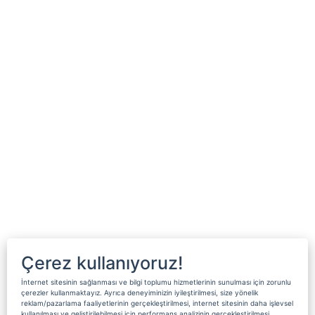
Çerez kullanıyoruz!
İnternet sitesinin sağlanması ve bilgi toplumu hizmetlerinin sunulması için zorunlu
çerezler kullanmaktayız. Ayrıca deneyiminizin iyileştirilmesi, size yönelik
reklam/pazarlama faaliyetlerinin gerçekleştirilmesi, internet sitesinin daha işlevsel
kullanılması ve geliştirilebilmesi için performans analizinin gerçekleştirilmesi