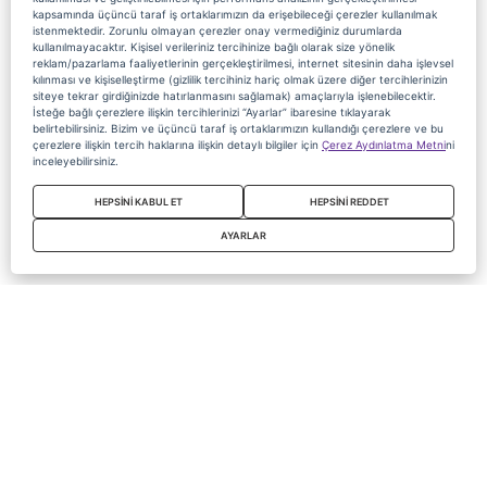
kapsamında üçüncü taraf iş ortaklarımızın da erişebileceği çerezler kullanılmak
istenmektedir. Zorunlu olmayan çerezler onay vermediğiniz durumlarda
kullanılmayacaktır. Kişisel verileriniz tercihinize bağlı olarak size yönelik
reklam/pazarlama faaliyetlerinin gerçekleştirilmesi, internet sitesinin daha işlevsel
kılınması ve kişiselleştirme (gizlilik tercihiniz hariç olmak üzere diğer tercihlerinizin
siteye tekrar girdiğinizde hatırlanmasını sağlamak) amaçlarıyla işlenebilecektir.
İsteğe bağlı çerezlere ilişkin tercihlerinizi “Ayarlar” ibaresine tıklayarak
belirtebilirsiniz. Bizim ve üçüncü taraf iş ortaklarımızın kullandığı çerezlere ve bu
çerezlere ilişkin tercih haklarına ilişkin detaylı bilgiler için
Çerez Aydınlatma Metni
ni
inceleyebilirsiniz.
HEPSİNİ KABUL ET
HEPSİNİ REDDET
AYARLAR
Copyright 2020 Digiturk Bu siteyi kullanarak sözleşmeyi kabul etmiş