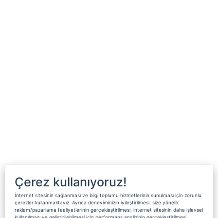
Çerez kullanıyoruz!
İnternet sitesinin sağlanması ve bilgi toplumu hizmetlerinin sunulması için zorunlu
çerezler kullanmaktayız. Ayrıca deneyiminizin iyileştirilmesi, size yönelik
reklam/pazarlama faaliyetlerinin gerçekleştirilmesi, internet sitesinin daha işlevsel
kullanılması ve geliştirilebilmesi için performans analizinin gerçekleştirilmesi