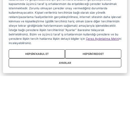
kapsamında üçüncü taraf iş ortaklarımızın da erişebileceği çerezler kullanılmak
istenmektedir. Zorunlu olmayan çerezler onay vermediğiniz durumlarda
kullanılmayacaktır. Kişisel verileriniz tercihinize bağlı olarak size yönelik
reklam/pazarlama faaliyetlerinin gerçekleştirilmesi, internet sitesinin daha işlevsel
kılınması ve kişiselleştirme (gizlilik tercihiniz hariç olmak üzere diğer tercihlerinizin
siteye tekrar girdiğinizde hatırlanmasını sağlamak) amaçlarıyla işlenebilecektir.
İsteğe bağlı çerezlere ilişkin tercihlerinizi “Ayarlar” ibaresine tıklayarak
belirtebilirsiniz. Bizim ve üçüncü taraf iş ortaklarımızın kullandığı çerezlere ve bu
çerezlere ilişkin tercih haklarına ilişkin detaylı bilgiler için
Çerez Aydınlatma Metni
ni
inceleyebilirsiniz.
HEPSİNİ KABUL ET
HEPSİNİ REDDET
AYARLAR
Copyright 2020 Digiturk Bu siteyi kullanarak sözleşmeyi kabul etmiş