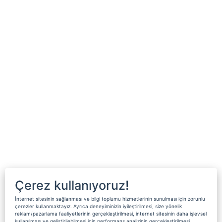
Çerez kullanıyoruz!
İnternet sitesinin sağlanması ve bilgi toplumu hizmetlerinin sunulması için zorunlu
çerezler kullanmaktayız. Ayrıca deneyiminizin iyileştirilmesi, size yönelik
reklam/pazarlama faaliyetlerinin gerçekleştirilmesi, internet sitesinin daha işlevsel
kullanılması ve geliştirilebilmesi için performans analizinin gerçekleştirilmesi