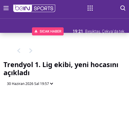
19:21
Beşiktaş, Çekya'da tek
golle avantajı kaptı
Trendyol 1. Lig ekibi, yeni hocasını
açıkladı
30 Haziran 2026 Sal 19:57