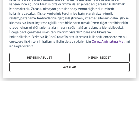
kapsamında üçüncü taraf iş ortaklarımızın da erişebileceği çerezler kullanılmak
istenmektedir. Zorunlu olmayan çerezler onay vermediğiniz durumlarda
kullanılmayacaktır. Kişisel verileriniz tercihinize bağlı olarak size yönelik
reklam/pazarlama faaliyetlerinin gerçekleştirilmesi, internet sitesinin daha işlevsel
kılınması ve kişiselleştirme (gizlilik tercihiniz hariç olmak üzere diğer tercihlerinizin
siteye tekrar girdiğinizde hatırlanmasını sağlamak) amaçlarıyla işlenebilecektir.
İsteğe bağlı çerezlere ilişkin tercihlerinizi “Ayarlar” ibaresine tıklayarak
belirtebilirsiniz. Bizim ve üçüncü taraf iş ortaklarımızın kullandığı çerezlere ve bu
çerezlere ilişkin tercih haklarına ilişkin detaylı bilgiler için
Çerez Aydınlatma Metni
ni
inceleyebilirsiniz.
HEPSİNİ KABUL ET
HEPSİNİ REDDET
AYARLAR
Copyright 2020 Digiturk Bu siteyi kullanarak sözleşmeyi kabul etmiş