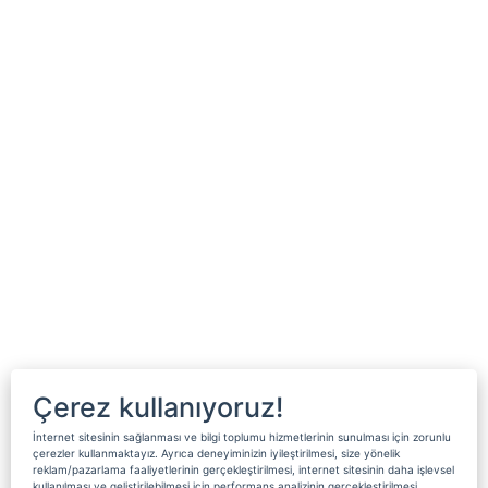
Çerez kullanıyoruz!
İnternet sitesinin sağlanması ve bilgi toplumu hizmetlerinin sunulması için zorunlu
çerezler kullanmaktayız. Ayrıca deneyiminizin iyileştirilmesi, size yönelik
reklam/pazarlama faaliyetlerinin gerçekleştirilmesi, internet sitesinin daha işlevsel
kullanılması ve geliştirilebilmesi için performans analizinin gerçekleştirilmesi