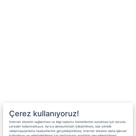
Çerez kullanıyoruz!
İnternet sitesinin sağlanması ve bilgi toplumu hizmetlerinin sunulması için zorunlu
çerezler kullanmaktayız. Ayrıca deneyiminizin iyileştirilmesi, size yönelik
reklam/pazarlama faaliyetlerinin gerçekleştirilmesi, internet sitesinin daha işlevsel
kullanılması ve geliştirilebilmesi için performans analizinin gerçekleştirilmesi