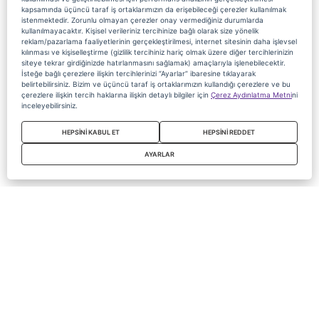
kapsamında üçüncü taraf iş ortaklarımızın da erişebileceği çerezler kullanılmak
istenmektedir. Zorunlu olmayan çerezler onay vermediğiniz durumlarda
kullanılmayacaktır. Kişisel verileriniz tercihinize bağlı olarak size yönelik
reklam/pazarlama faaliyetlerinin gerçekleştirilmesi, internet sitesinin daha işlevsel
kılınması ve kişiselleştirme (gizlilik tercihiniz hariç olmak üzere diğer tercihlerinizin
siteye tekrar girdiğinizde hatırlanmasını sağlamak) amaçlarıyla işlenebilecektir.
İsteğe bağlı çerezlere ilişkin tercihlerinizi “Ayarlar” ibaresine tıklayarak
belirtebilirsiniz. Bizim ve üçüncü taraf iş ortaklarımızın kullandığı çerezlere ve bu
çerezlere ilişkin tercih haklarına ilişkin detaylı bilgiler için
Çerez Aydınlatma Metni
ni
inceleyebilirsiniz.
HEPSİNİ KABUL ET
HEPSİNİ REDDET
AYARLAR
Copyright 2020 Digiturk Bu siteyi kullanarak sözleşmeyi kabul etmiş