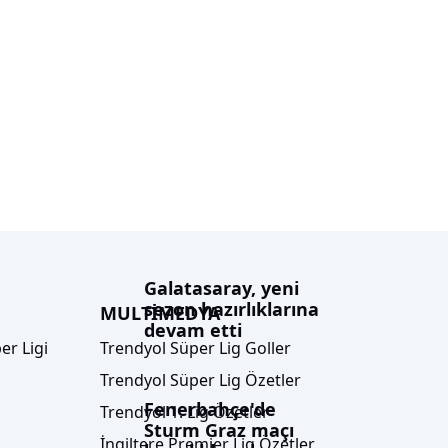
Galatasaray, yeni
sezon hazırlıklarına
MULTİMEDYA
devam etti
er Ligi
Trendyol Süper Lig Goller
Trendyol Süper Lig Özetler
Fenerbahçe'de
Trendyol 1. Lig Özetler
Sturm Graz maçı
İngiltere Premier Lig Özetler