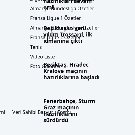
hazırlıkları devam
etti!
Almanya Bundesliga Özetler
Fransa Ligue 1 Özetler
Beşiktaş'ın yeni
Almanya 2. Bundesliga Özetler
yıldızı Trossard, ilk
Fransa Ligue 2 Özetler
idmanına çıktı
Tenis
Video Liste
Beşiktaş, Hradec
Foto Galeriler
Kralove maçının
hazırlıklarına başladı
Fenerbahçe, Sturm
Graz maçının
imi
Veri Sahibi Başvuru Formu
hazırlıklarını
sürdürdü