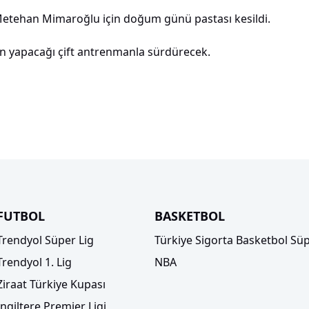
tehan Mimaroğlu için doğum günü pastası kesildi.
arın yapacağı çift antrenmanla sürdürecek.
FUTBOL
BASKETBOL
Trendyol Süper Lig
Türkiye Sigorta Basketbol Süp
Trendyol 1. Lig
NBA
Ziraat Türkiye Kupası
İngiltere Premier Ligi