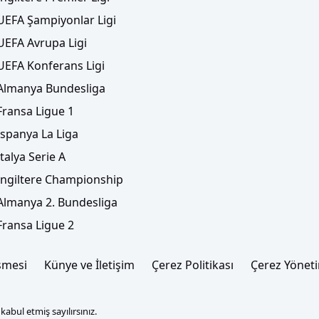
UEFA Şampiyonlar Ligi
UEFA Avrupa Ligi
UEFA Konferans Ligi
Almanya Bundesliga
Fransa Ligue 1
İspanya La Liga
İtalya Serie A
İngiltere Championship
Almanya 2. Bundesliga
Fransa Ligue 2
şmesi
Künye ve İletişim
Çerez Politikası
Çerez Yönet
abul etmiş sayılırsınız.