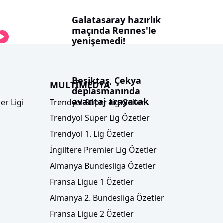
Galatasaray hazırlık
maçında Rennes'le
yenişemedi!
Beşiktaş, Çekya
MULTİMEDYA
deplasmanında
avantaj arayacak
er Ligi
Trendyol Süper Lig Goller
Trendyol Süper Lig Özetler
Trendyol 1. Lig Özetler
İngiltere Premier Lig Özetler
Almanya Bundesliga Özetler
Fransa Ligue 1 Özetler
Almanya 2. Bundesliga Özetler
Fransa Ligue 2 Özetler