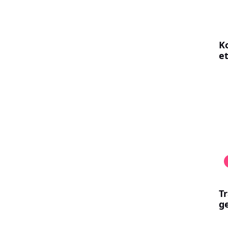
Ko
et
Tr
ge