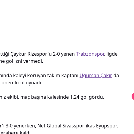
ettiği Çaykur Rizespor'u 2-0 yenen
Trabzonspor
, ligde
ne gol izni vermedi.
mında kaleyi koruyan takım kaptanı
Uğurcan Çakır
da
 önemli rol oynadı.
iz ekibi, maç başına kalesinde 1,24 gol gördü.
 3-0 yenerken, Net Global Sivasspor, ikas Eyüpspor,
berabere kaldı.