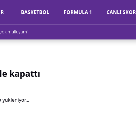
ER
BASKETBOL
FORMULA 1
CANLI SKOR
 çok mutluyum"
le kapattı
 yükleniyor...