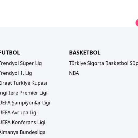
FUTBOL
BASKETBOL
Trendyol Süper Lig
Türkiye Sigorta Basketbol Süp
Trendyol 1. Lig
NBA
Ziraat Türkiye Kupası
İngiltere Premier Ligi
UEFA Şampiyonlar Ligi
UEFA Avrupa Ligi
UEFA Konferans Ligi
Almanya Bundesliga