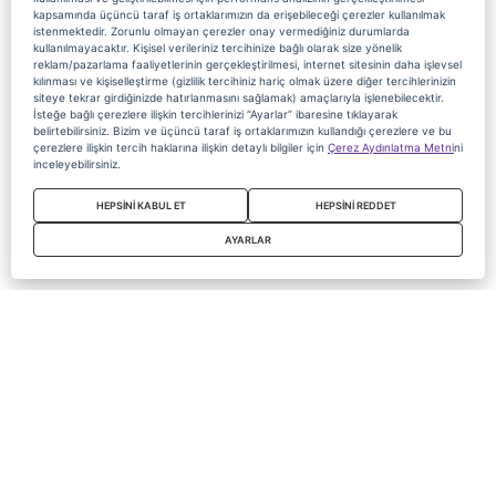
kapsamında üçüncü taraf iş ortaklarımızın da erişebileceği çerezler kullanılmak
istenmektedir. Zorunlu olmayan çerezler onay vermediğiniz durumlarda
kullanılmayacaktır. Kişisel verileriniz tercihinize bağlı olarak size yönelik
reklam/pazarlama faaliyetlerinin gerçekleştirilmesi, internet sitesinin daha işlevsel
kılınması ve kişiselleştirme (gizlilik tercihiniz hariç olmak üzere diğer tercihlerinizin
siteye tekrar girdiğinizde hatırlanmasını sağlamak) amaçlarıyla işlenebilecektir.
İsteğe bağlı çerezlere ilişkin tercihlerinizi “Ayarlar” ibaresine tıklayarak
belirtebilirsiniz. Bizim ve üçüncü taraf iş ortaklarımızın kullandığı çerezlere ve bu
çerezlere ilişkin tercih haklarına ilişkin detaylı bilgiler için
Çerez Aydınlatma Metni
ni
inceleyebilirsiniz.
HEPSİNİ KABUL ET
HEPSİNİ REDDET
AYARLAR
Copyright 2020 Digiturk Bu siteyi kullanarak sözleşmeyi kabul etmiş