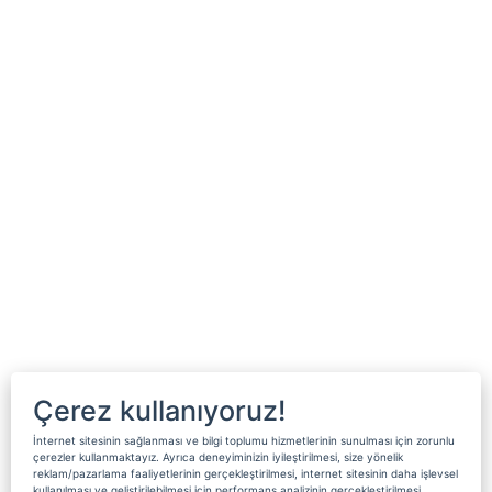
Çerez kullanıyoruz!
İnternet sitesinin sağlanması ve bilgi toplumu hizmetlerinin sunulması için zorunlu
çerezler kullanmaktayız. Ayrıca deneyiminizin iyileştirilmesi, size yönelik
reklam/pazarlama faaliyetlerinin gerçekleştirilmesi, internet sitesinin daha işlevsel
kullanılması ve geliştirilebilmesi için performans analizinin gerçekleştirilmesi