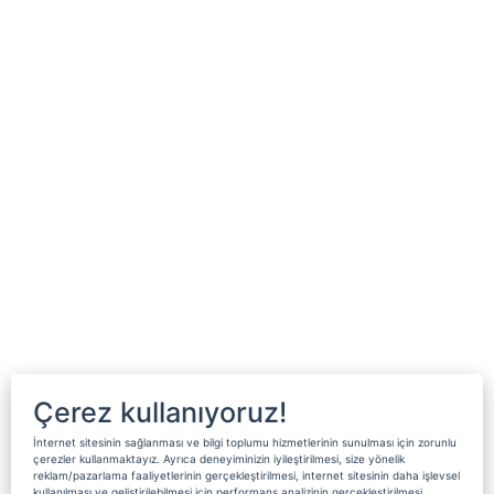
Çerez kullanıyoruz!
İnternet sitesinin sağlanması ve bilgi toplumu hizmetlerinin sunulması için zorunlu
çerezler kullanmaktayız. Ayrıca deneyiminizin iyileştirilmesi, size yönelik
reklam/pazarlama faaliyetlerinin gerçekleştirilmesi, internet sitesinin daha işlevsel
kullanılması ve geliştirilebilmesi için performans analizinin gerçekleştirilmesi