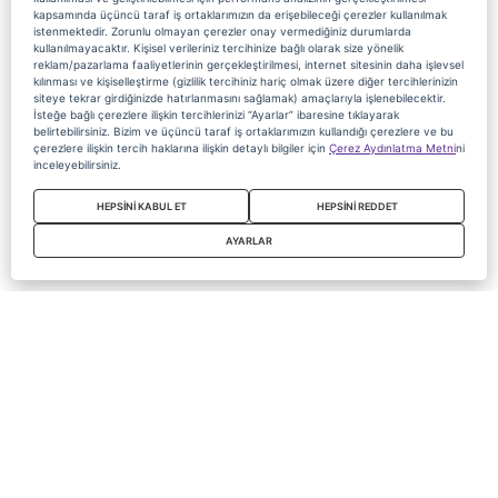
kapsamında üçüncü taraf iş ortaklarımızın da erişebileceği çerezler kullanılmak
istenmektedir. Zorunlu olmayan çerezler onay vermediğiniz durumlarda
kullanılmayacaktır. Kişisel verileriniz tercihinize bağlı olarak size yönelik
reklam/pazarlama faaliyetlerinin gerçekleştirilmesi, internet sitesinin daha işlevsel
kılınması ve kişiselleştirme (gizlilik tercihiniz hariç olmak üzere diğer tercihlerinizin
siteye tekrar girdiğinizde hatırlanmasını sağlamak) amaçlarıyla işlenebilecektir.
İsteğe bağlı çerezlere ilişkin tercihlerinizi “Ayarlar” ibaresine tıklayarak
belirtebilirsiniz. Bizim ve üçüncü taraf iş ortaklarımızın kullandığı çerezlere ve bu
çerezlere ilişkin tercih haklarına ilişkin detaylı bilgiler için
Çerez Aydınlatma Metni
ni
inceleyebilirsiniz.
HEPSİNİ KABUL ET
HEPSİNİ REDDET
AYARLAR
Copyright 2020 Digiturk Bu siteyi kullanarak sözleşmeyi kabul etmiş