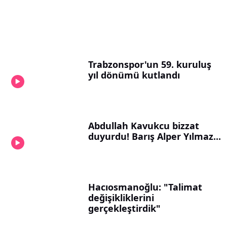
Trabzonspor'un 59. kuruluş
yıl dönümü kutlandı
Abdullah Kavukcu bizzat
duyurdu! Barış Alper Yılmaz...
Hacıosmanoğlu: "Talimat
değişikliklerini
gerçekleştirdik"