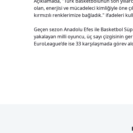
Açıklamada, "Türk basketbolunun son yıllarda
olan, enerjisi ve mücadeleci kimliğiyle öne 
kırmızılı renklerimize bağladık." ifadeleri kull
Geçen sezon Anadolu Efes ile Basketbol Süper
yakalayan milli oyuncu, üç sayı çizgisinin ge
EuroLeague’de ise 33 karşılaşmada görev ald