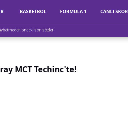
ER
BASKETBOL
FORMULA 1
CANLI SKOR
aybetmeden önceki son sözleri
ray MCT Techinc'te!