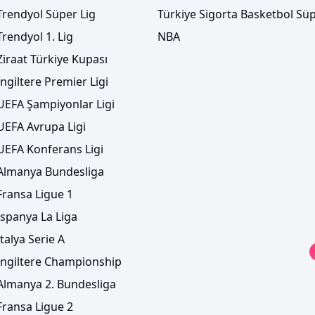
Trendyol Süper Lig
Türkiye Sigorta Basketbol Süp
Trendyol 1. Lig
NBA
Ziraat Türkiye Kupası
İngiltere Premier Ligi
UEFA Şampiyonlar Ligi
UEFA Avrupa Ligi
UEFA Konferans Ligi
Almanya Bundesliga
Fransa Ligue 1
İspanya La Liga
İtalya Serie A
İngiltere Championship
Almanya 2. Bundesliga
Fransa Ligue 2