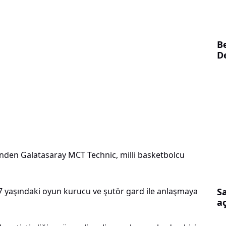
B
D
inden Galatasaray MCT Technic, milli basketbolcu
S
27 yaşındaki oyun kurucu ve şutör gard ile anlaşmaya
aç