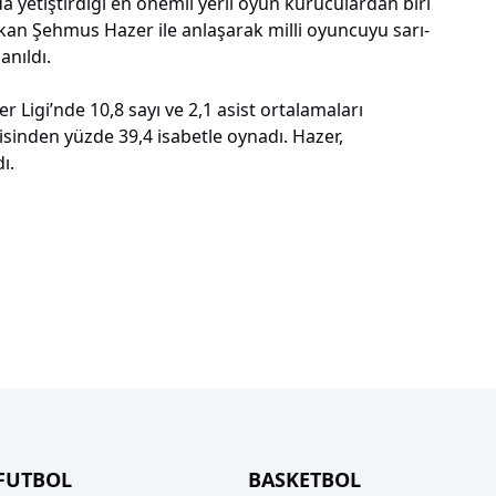
 yetiştirdiği en önemli yerli oyun kuruculardan biri
çıkan Şehmus Hazer ile anlaşarak milli oyuncuyu sarı-
anıldı.
 Ligi’nde 10,8 sayı ve 2,1 asist ortalamaları
risinden yüzde 39,4 isabetle oynadı. Hazer,
ı.
FUTBOL
BASKETBOL