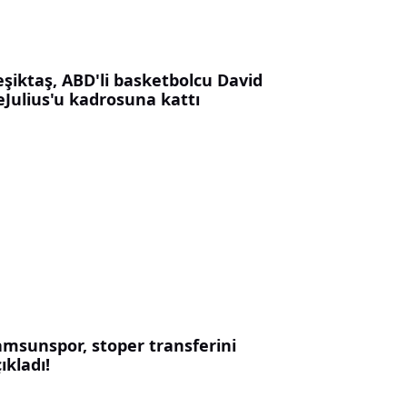
eşiktaş, ABD'li basketbolcu David
eJulius'u kadrosuna kattı
amsunspor, stoper transferini
ıkladı!