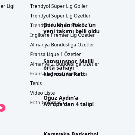
er Ligi
Trendyol Süper Lig Goller
Trendyol Süper Lig Özetler
Dorukhan Toköz'ün
Trendyol 1. Lig Özetler
yeni takımı belli oldu
İngiltere Premier Lig Özetler
Almanya Bundesliga Özetler
Fransa Ligue 1 Özetler
Samsunspor, Malili
Almanya 2. Bundesliga Özetler
orta sahayı
kadrosuna kattı
Fransa Ligue 2 Özetler
Tenis
Video Liste
Oğuz Aydın'a
Foto Galeriler
Avrupa'dan 4 talip!
Karşıyaka Basketbol