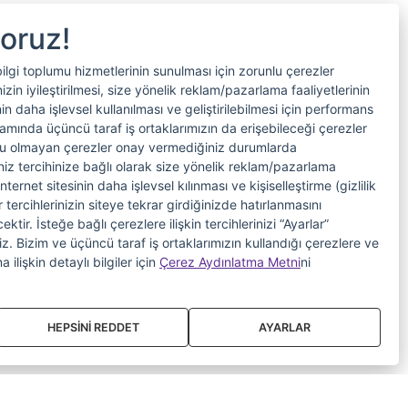
yoruz!
bilgi toplumu hizmetlerinin sunulması için zorunlu çerezler
in iyileştirilmesi, size yönelik reklam/pazarlama faaliyetlerinin
nin daha işlevsel kullanılması ve geliştirilebilmesi için performans
samında üçüncü taraf iş ortaklarımızın da erişebileceği çerezler
nlu olmayan çerezler onay vermediğiniz durumlarda
riniz tercihinize bağlı olarak size yönelik reklam/pazarlama
internet sitesinin daha işlevsel kılınması ve kişiselleştirme (gizlilik
 tercihlerinizin siteye tekrar girdiğinizde hatırlanmasını
tir. İsteğe bağlı çerezlere ilişkin tercihlerinizi “Ayarlar”
iniz. Bizim ve üçüncü taraf iş ortaklarımızın kullandığı çerezlere ve
a ilişkin detaylı bilgiler için
Çerez Aydınlatma Metni
ni
HEPSİNİ REDDET
AYARLAR