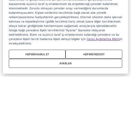
kapsamında üçüncü taraf iş ortaklarımızın da erişebileceği çerezler kullanılmak
istenmektedir. Zorunlu olmayan çerezler onay vermediğiniz durumlarda
kullanılmayacaktır. Kişisel verileriniz tercihinize bağlı olarak size yönelik
reklam/pazarlama faaliyetlerinin gerçekleştirilmesi, internet sitesinin daha işlevsel
kılınması ve kişiselleştirme (gizlilik tercihiniz hariç olmak üzere diğer tercihlerinizin
siteye tekrar girdiğinizde hatırlanmasını sağlamak) amaçlarıyla işlenebilecektir.
İsteğe bağlı çerezlere ilişkin tercihlerinizi “Ayarlar” ibaresine tıklayarak
belirtebilirsiniz. Bizim ve üçüncü taraf iş ortaklarımızın kullandığı çerezlere ve bu
çerezlere ilişkin tercih haklarına ilişkin detaylı bilgiler için
Çerez Aydınlatma Metni
ni
inceleyebilirsiniz.
HEPSİNİ KABUL ET
HEPSİNİ REDDET
AYARLAR
Copyright 2020 Digiturk Bu siteyi kullanarak sözleşmeyi kabul etmiş