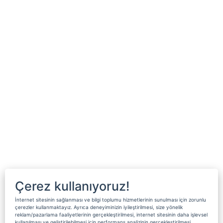
Çerez kullanıyoruz!
İnternet sitesinin sağlanması ve bilgi toplumu hizmetlerinin sunulması için zorunlu
çerezler kullanmaktayız. Ayrıca deneyiminizin iyileştirilmesi, size yönelik
reklam/pazarlama faaliyetlerinin gerçekleştirilmesi, internet sitesinin daha işlevsel
kullanılması ve geliştirilebilmesi için performans analizinin gerçekleştirilmesi