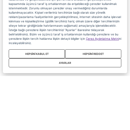
kapsamında üçüncü taraf iş ortaklarımızın da erişebileceği çerezler kullanılmak
istenmektedir. Zorunlu olmayan çerezler onay vermediğiniz durumlarda
kullanılmayacaktır. Kişisel verileriniz tercihinize bağlı olarak size yönelik
reklam/pazarlama faaliyetlerinin gerçekleştirilmesi, internet sitesinin daha işlevsel
kılınması ve kişiselleştirme (gizlilik tercihiniz hariç olmak üzere diğer tercihlerinizin
siteye tekrar girdiğinizde hatırlanmasını sağlamak) amaçlarıyla işlenebilecektir.
İsteğe bağlı çerezlere ilişkin tercihlerinizi “Ayarlar” ibaresine tıklayarak
belirtebilirsiniz. Bizim ve üçüncü taraf iş ortaklarımızın kullandığı çerezlere ve bu
çerezlere ilişkin tercih haklarına ilişkin detaylı bilgiler için
Çerez Aydınlatma Metni
ni
inceleyebilirsiniz.
HEPSİNİ KABUL ET
HEPSİNİ REDDET
AYARLAR
Copyright 2020 Digiturk Bu siteyi kullanarak sözleşmeyi kabul etmiş