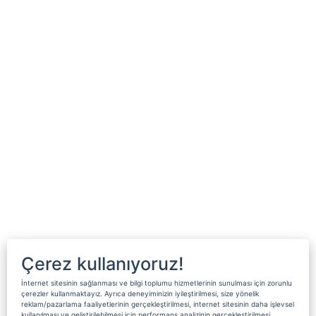
Çerez kullanıyoruz!
İnternet sitesinin sağlanması ve bilgi toplumu hizmetlerinin sunulması için zorunlu
çerezler kullanmaktayız. Ayrıca deneyiminizin iyileştirilmesi, size yönelik
reklam/pazarlama faaliyetlerinin gerçekleştirilmesi, internet sitesinin daha işlevsel
kullanılması ve geliştirilebilmesi için performans analizinin gerçekleştirilmesi