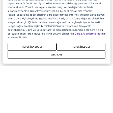
kapsamında üçüncü taraf iş ortaklarımızın da erişebileceği çerezler kullanılmak
istenmektedir. Zorunlu olmayan çerezler onay vermediğiniz durumlarda
kullanılmayacaktır. Kişisel verileriniz tercihinize bağlı olarak size yönelik
reklam/pazarlama faaliyetlerinin gerçekleştirilmesi, internet sitesinin daha işlevsel
kılınması ve kişiselleştirme (gizlilik tercihiniz hariç olmak üzere diğer tercihlerinizin
siteye tekrar girdiğinizde hatırlanmasını sağlamak) amaçlarıyla işlenebilecektir.
İsteğe bağlı çerezlere ilişkin tercihlerinizi “Ayarlar” ibaresine tıklayarak
belirtebilirsiniz. Bizim ve üçüncü taraf iş ortaklarımızın kullandığı çerezlere ve bu
çerezlere ilişkin tercih haklarına ilişkin detaylı bilgiler için
Çerez Aydınlatma Metni
ni
inceleyebilirsiniz.
HEPSİNİ KABUL ET
HEPSİNİ REDDET
AYARLAR
Copyright 2020 Digiturk Bu siteyi kullanarak sözleşmeyi kabul etmiş