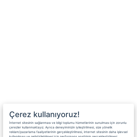
Çerez kullanıyoruz!
İnternet sitesinin sağlanması ve bilgi toplumu hizmetlerinin sunulması için zorunlu
çerezler kullanmaktayız. Ayrıca deneyiminizin iyileştirilmesi, size yönelik
reklam/pazarlama faaliyetlerinin gerçekleştirilmesi, internet sitesinin daha işlevsel
kullanılması ve geliştirilebilmesi için performans analizinin gerçekleştirilmesi