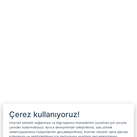
Çerez kullanıyoruz!
İnternet sitesinin sağlanması ve bilgi toplumu hizmetlerinin sunulması için zorunlu
çerezler kullanmaktayız. Ayrıca deneyiminizin iyileştirilmesi, size yönelik
reklam/pazarlama faaliyetlerinin gerçekleştirilmesi, internet sitesinin daha işlevsel
kullanılması ve geliştirilebilmesi için performans analizinin gerçekleştirilmesi