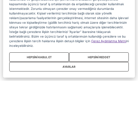
kapsamında üçüncü taraf iş ortaklarımızın da erişebileceği çerezler kullanılmak
istenmektedir. Zorunlu olmayan çerezler onay vermediğiniz durumlarda
kullanılmayacaktır. Kişisel verileriniz tercihinize bağlı olarak size yönelik
reklam/pazarlama faaliyetlerinin gerçekleştirilmesi, internet sitesinin daha işlevsel
kılınması ve kişiselleştirme (gizlilik tercihiniz hariç olmak üzere diğer tercihlerinizin
siteye tekrar girdiğinizde hatırlanmasını sağlamak) amaçlarıyla işlenebilecektir.
İsteğe bağlı çerezlere ilişkin tercihlerinizi “Ayarlar” ibaresine tıklayarak
belirtebilirsiniz. Bizim ve üçüncü taraf iş ortaklarımızın kullandığı çerezlere ve bu
çerezlere ilişkin tercih haklarına ilişkin detaylı bilgiler için
Çerez Aydınlatma Metni
ni
inceleyebilirsiniz.
HEPSİNİ KABUL ET
HEPSİNİ REDDET
AYARLAR
Copyright 2020 Digiturk Bu siteyi kullanarak sözleşmeyi kabul etmiş