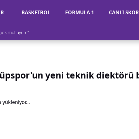
ER
BASKETBOL
FORMULA 1
CANLI SKOR
 çok mutluyum"
üpspor'un yeni teknik diektörü b
 yükleniyor...