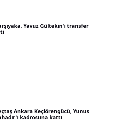
rşıyaka, Yavuz Gültekin'i transfer
ti
eçtaş Ankara Keçiörengücü, Yunus
ahadır'ı kadrosuna kattı