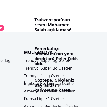
Trabzonspor'dan
resmi Mohamed
Salah açıklaması!
Fenerbahçe
MULTİMEDYA
Medicana'nın yeni
direktörü Pelin Çelik
er Ligi
Trendyol Süper Lig Goller
oldu
Trendyol Süper Lig Özetler
Trendyol 1. Lig Özetler
Göztepe, Gökdeniz
İngiltere Premier Lig Özetler
Bayrakdar'ı
kadrosuna kattı!
Almanya Bundesliga Özetler
Fransa Ligue 1 Özetler
Almanya 2. Bundesliga Özetler