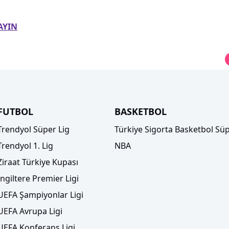
AYIN
FUTBOL
BASKETBOL
Trendyol Süper Lig
Türkiye Sigorta Basketbol Süp
Trendyol 1. Lig
NBA
Ziraat Türkiye Kupası
İngiltere Premier Ligi
UEFA Şampiyonlar Ligi
UEFA Avrupa Ligi
UEFA Konferans Ligi