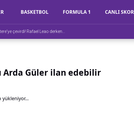
ER
BASKETBOL
FORMULA 1
CANLI SKOR
ere'ye çevirdi! Rafael Leao derken...
Arda Güler ilan edebilir
 yükleniyor...