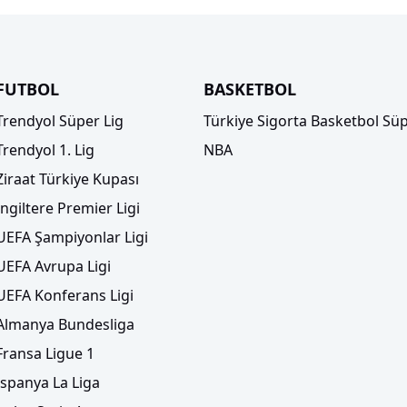
FUTBOL
BASKETBOL
Trendyol Süper Lig
Türkiye Sigorta Basketbol Süp
Trendyol 1. Lig
NBA
Ziraat Türkiye Kupası
İngiltere Premier Ligi
UEFA Şampiyonlar Ligi
UEFA Avrupa Ligi
UEFA Konferans Ligi
Almanya Bundesliga
Fransa Ligue 1
İspanya La Liga