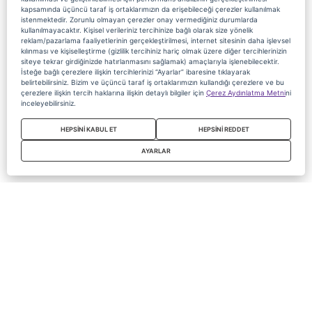
kapsamında üçüncü taraf iş ortaklarımızın da erişebileceği çerezler kullanılmak
istenmektedir. Zorunlu olmayan çerezler onay vermediğiniz durumlarda
kullanılmayacaktır. Kişisel verileriniz tercihinize bağlı olarak size yönelik
reklam/pazarlama faaliyetlerinin gerçekleştirilmesi, internet sitesinin daha işlevsel
kılınması ve kişiselleştirme (gizlilik tercihiniz hariç olmak üzere diğer tercihlerinizin
siteye tekrar girdiğinizde hatırlanmasını sağlamak) amaçlarıyla işlenebilecektir.
İsteğe bağlı çerezlere ilişkin tercihlerinizi “Ayarlar” ibaresine tıklayarak
belirtebilirsiniz. Bizim ve üçüncü taraf iş ortaklarımızın kullandığı çerezlere ve bu
çerezlere ilişkin tercih haklarına ilişkin detaylı bilgiler için
Çerez Aydınlatma Metni
ni
inceleyebilirsiniz.
HEPSİNİ KABUL ET
HEPSİNİ REDDET
AYARLAR
Copyright 2020 Digiturk Bu siteyi kullanarak sözleşmeyi kabul etmiş