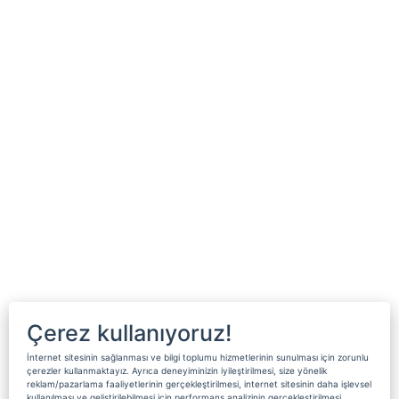
Çerez kullanıyoruz!
İnternet sitesinin sağlanması ve bilgi toplumu hizmetlerinin sunulması için zorunlu
çerezler kullanmaktayız. Ayrıca deneyiminizin iyileştirilmesi, size yönelik
reklam/pazarlama faaliyetlerinin gerçekleştirilmesi, internet sitesinin daha işlevsel
kullanılması ve geliştirilebilmesi için performans analizinin gerçekleştirilmesi