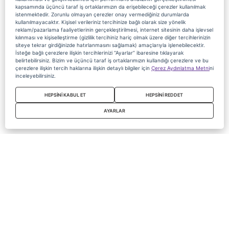
kapsamında üçüncü taraf iş ortaklarımızın da erişebileceği çerezler kullanılmak
istenmektedir. Zorunlu olmayan çerezler onay vermediğiniz durumlarda
kullanılmayacaktır. Kişisel verileriniz tercihinize bağlı olarak size yönelik
reklam/pazarlama faaliyetlerinin gerçekleştirilmesi, internet sitesinin daha işlevsel
kılınması ve kişiselleştirme (gizlilik tercihiniz hariç olmak üzere diğer tercihlerinizin
siteye tekrar girdiğinizde hatırlanmasını sağlamak) amaçlarıyla işlenebilecektir.
İsteğe bağlı çerezlere ilişkin tercihlerinizi “Ayarlar” ibaresine tıklayarak
belirtebilirsiniz. Bizim ve üçüncü taraf iş ortaklarımızın kullandığı çerezlere ve bu
çerezlere ilişkin tercih haklarına ilişkin detaylı bilgiler için
Çerez Aydınlatma Metni
ni
inceleyebilirsiniz.
HEPSİNİ KABUL ET
HEPSİNİ REDDET
AYARLAR
Copyright 2020 Digiturk Bu siteyi kullanarak sözleşmeyi kabul etmiş