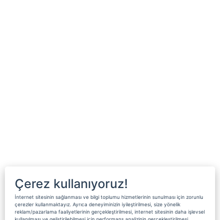
Çerez kullanıyoruz!
İnternet sitesinin sağlanması ve bilgi toplumu hizmetlerinin sunulması için zorunlu
çerezler kullanmaktayız. Ayrıca deneyiminizin iyileştirilmesi, size yönelik
reklam/pazarlama faaliyetlerinin gerçekleştirilmesi, internet sitesinin daha işlevsel
kullanılması ve geliştirilebilmesi için performans analizinin gerçekleştirilmesi