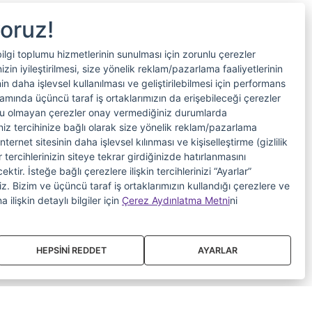
yoruz!
bilgi toplumu hizmetlerinin sunulması için zorunlu çerezler
in iyileştirilmesi, size yönelik reklam/pazarlama faaliyetlerinin
nin daha işlevsel kullanılması ve geliştirilebilmesi için performans
samında üçüncü taraf iş ortaklarımızın da erişebileceği çerezler
nlu olmayan çerezler onay vermediğiniz durumlarda
riniz tercihinize bağlı olarak size yönelik reklam/pazarlama
internet sitesinin daha işlevsel kılınması ve kişiselleştirme (gizlilik
 tercihlerinizin siteye tekrar girdiğinizde hatırlanmasını
tir. İsteğe bağlı çerezlere ilişkin tercihlerinizi “Ayarlar”
iniz. Bizim ve üçüncü taraf iş ortaklarımızın kullandığı çerezlere ve
a ilişkin detaylı bilgiler için
Çerez Aydınlatma Metni
ni
HEPSİNİ REDDET
AYARLAR