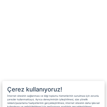
Çerez kullanıyoruz!
İnternet sitesinin sağlanması ve bilgi toplumu hizmetlerinin sunulması için zorunlu
çerezler kullanmaktayız. Ayrıca deneyiminizin iyileştirilmesi, size yönelik
reklam/pazarlama faaliyetlerinin gerçekleştirilmesi, internet sitesinin daha işlevsel
kullanılması ve geliştirilebilmesi için performans analizinin gerçekleştirilmesi