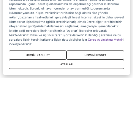
kapsamında üçüncü taraf iş ortaklarımızın da erişebileceği çerezler kullanılmak
istenmektedir. Zorunlu olmayan çerezler onay vermediğiniz durumlarda
kullanılmayacaktır. Kişisel verileriniz tercihinize bağlı olarak size yönelik
reklam/pazarlama faaliyetlerinin gerçekleştirilmesi, internet sitesinin daha işlevsel
kılınması ve kişiselleştirme (gizlilik tercihiniz hariç olmak üzere diğer tercihlerinizin
siteye tekrar girdiğinizde hatırlanmasını sağlamak) amaçlarıyla işlenebilecektir.
İsteğe bağlı çerezlere ilişkin tercihlerinizi “Ayarlar” ibaresine tıklayarak
belirtebilirsiniz. Bizim ve üçüncü taraf iş ortaklarımızın kullandığı çerezlere ve bu
çerezlere ilişkin tercih haklarına ilişkin detaylı bilgiler için
Çerez Aydınlatma Metni
ni
inceleyebilirsiniz.
HEPSİNİ KABUL ET
HEPSİNİ REDDET
AYARLAR
Copyright 2020 Digiturk Bu siteyi kullanarak sözleşmeyi kabul etmiş