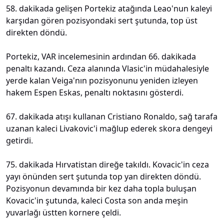
58. dakikada gelişen Portekiz atağında Leao'nun kaleyi
karşıdan gören pozisyondaki sert şutunda, top üst
direkten döndü.
Portekiz, VAR incelemesinin ardından 66. dakikada
penaltı kazandı. Ceza alanında Vlasic'in müdahalesiyle
yerde kalan Veiga'nın pozisyonunu yeniden izleyen
hakem Espen Eskas, penaltı noktasını gösterdi.
67. dakikada atışı kullanan Cristiano Ronaldo, sağ tarafa
uzanan kaleci Livakovic'i mağlup ederek skora dengeyi
getirdi.
75. dakikada Hırvatistan direğe takıldı. Kovacic'in ceza
yayı önünden sert şutunda top yan direkten döndü.
Pozisyonun devamında bir kez daha topla buluşan
Kovacic'in şutunda, kaleci Costa son anda meşin
yuvarlağı üstten kornere çeldi.