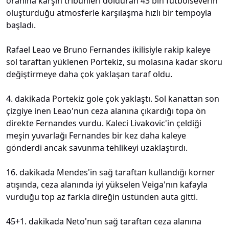
oranına karşın tribünleri dolduran 43 bin futbolseverin
oluşturduğu atmosferle karşılaşma hızlı bir tempoyla
başladı.
Rafael Leao ve Bruno Fernandes ikilisiyle rakip kaleye
sol taraftan yüklenen Portekiz, su molasına kadar skoru
değiştirmeye daha çok yaklaşan taraf oldu.
4. dakikada Portekiz gole çok yaklaştı. Sol kanattan son
çizgiye inen Leao'nun ceza alanına çıkardığı topa ön
direkte Fernandes vurdu. Kaleci Livakovic'in çeldiği
meşin yuvarlağı Fernandes bir kez daha kaleye
gönderdi ancak savunma tehlikeyi uzaklaştırdı.
16. dakikada Mendes'in sağ taraftan kullandığı korner
atışında, ceza alanında iyi yükselen Veiga'nın kafayla
vurduğu top az farkla direğin üstünden auta gitti.
45+1. dakikada Neto'nun sağ taraftan ceza alanına