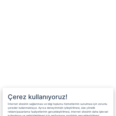
Çerez kullanıyoruz!
İnternet sitesinin sağlanması ve bilgi toplumu hizmetlerinin sunulması için zorunlu
çerezler kullanmaktayız. Ayrıca deneyiminizin iyileştirilmesi, size yönelik
reklam/pazarlama faaliyetlerinin gerçekleştirilmesi, internet sitesinin daha işlevsel
kullanılması ve geliştirilebilmesi için performans analizinin gerçekleştirilmesi