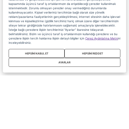
kapsamında üçüncü taraf iş ortaklarımızın da erişebileceği çerezler kullanılmak
istenmektedir. Zorunlu olmayan çerezler onay vermediğiniz durumlarda
kullanılmayacaktır. Kişisel verileriniz tercihinize bağlı olarak size yönelik
reklam/pazarlama faaliyetlerinin gerçekleştirilmesi, internet sitesinin daha işlevsel
kılınması ve kişiselleştirme (gizlilik tercihiniz hariç olmak üzere diğer tercihlerinizin
siteye tekrar girdiğinizde hatırlanmasını sağlamak) amaçlarıyla işlenebilecektir.
İsteğe bağlı çerezlere ilişkin tercihlerinizi “Ayarlar” ibaresine tıklayarak
belirtebilirsiniz. Bizim ve üçüncü taraf iş ortaklarımızın kullandığı çerezlere ve bu
çerezlere ilişkin tercih haklarına ilişkin detaylı bilgiler için
Çerez Aydınlatma Metni
ni
inceleyebilirsiniz.
HEPSİNİ KABUL ET
HEPSİNİ REDDET
AYARLAR
Copyright 2020 Digiturk Bu siteyi kullanarak sözleşmeyi kabul etmiş