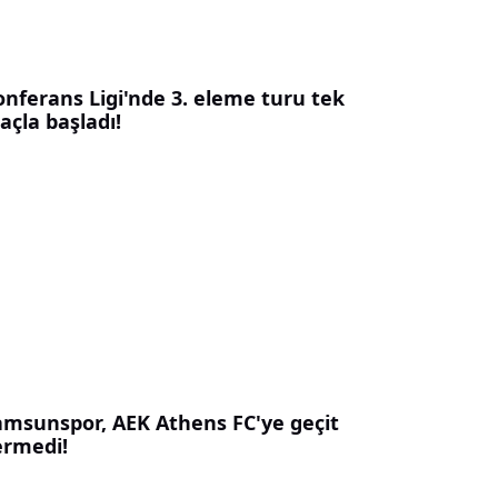
onferans Ligi'nde 3. eleme turu tek
açla başladı!
amsunspor, AEK Athens FC'ye geçit
ermedi!