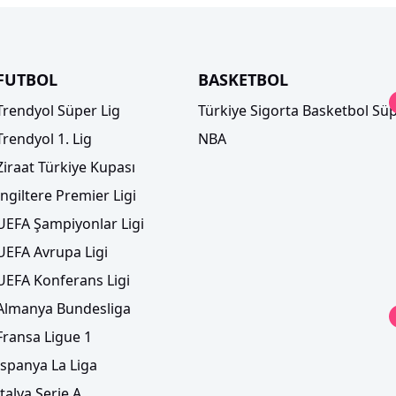
FUTBOL
BASKETBOL
Trendyol Süper Lig
Türkiye Sigorta Basketbol Süp
Trendyol 1. Lig
NBA
Ziraat Türkiye Kupası
İngiltere Premier Ligi
UEFA Şampiyonlar Ligi
UEFA Avrupa Ligi
UEFA Konferans Ligi
Almanya Bundesliga
Fransa Ligue 1
İspanya La Liga
İtalya Serie A