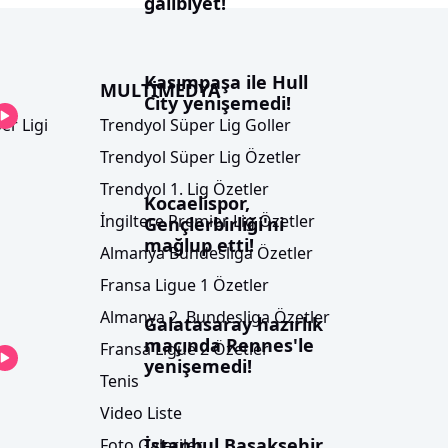
galibiyet!
Kasımpaşa ile Hull
MULTİMEDYA
City yenişemedi!
er Ligi
Trendyol Süper Lig Goller
Trendyol Süper Lig Özetler
Trendyol 1. Lig Özetler
Kocaelispor,
İngiltere Premier Lig Özetler
Gençlerbirliği'ni
mağlup etti!
Almanya Bundesliga Özetler
Fransa Ligue 1 Özetler
Almanya 2. Bundesliga Özetler
Galatasaray hazırlık
maçında Rennes'le
Fransa Ligue 2 Özetler
yenişemedi!
Tenis
Video Liste
İstanbul Başakşehir,
Foto Galeriler