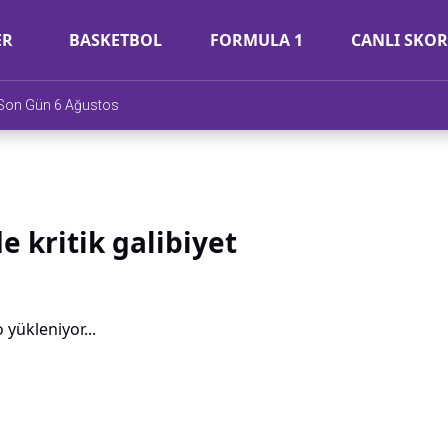
ER
BASKETBOL
FORMULA 1
CANLI SKOR
e Son Gün 6 Ağustos
e kritik galibiyet
 yükleniyor...